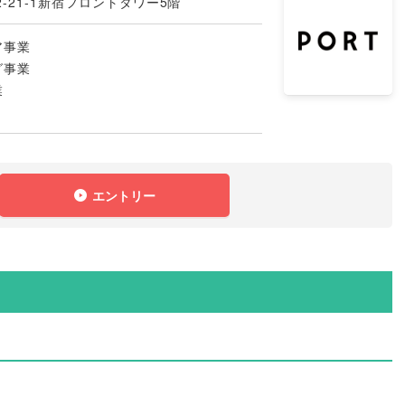
-21-1新宿フロントタワー5階
ア事業
グ事業
業
エントリー