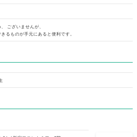
め
、
ございませんが
、
できるものが手元にあると便利です
。
生