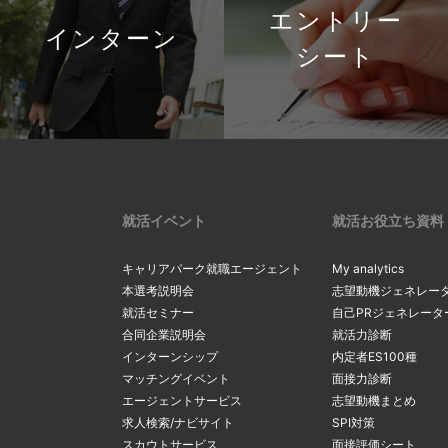
エントリー
インターン
シート
就活イベント
就活お役立ち資料
キャリアパーク就職エージェント
My analytics
本選考説明会
志望動機ジェネレー
就活セミナー
自己PRジェネレータ
合同企業説明会
就活力診断
インターンシップ
内定者ES100種
マッチングイベント
面接力診断
エージェントサービス
志望動機まとめ
求人検索/ナビサイト
SPI対策
スカウトサービス
面接評価シート