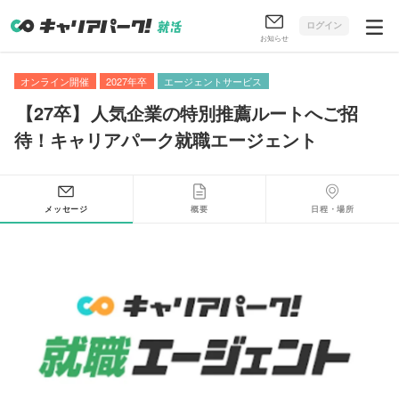
ログイン
お知らせ
オンライン開催
2027年卒
エージェントサービス
【
27卒
】
人気企業の特別推薦ルートへご招
待！キャリアパーク就職エージェント
メッセージ
概要
日程・場所