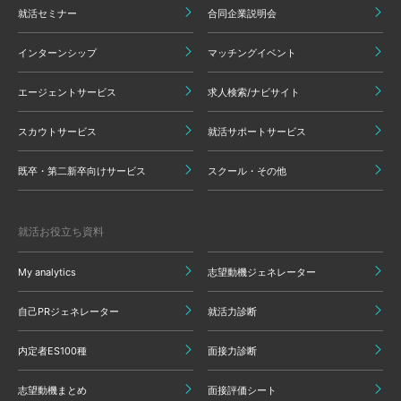
就活セミナー
合同企業説明会
インターンシップ
マッチングイベント
エージェントサービス
求人検索/ナビサイト
スカウトサービス
就活サポートサービス
既卒・第二新卒向けサービス
スクール・その他
就活お役立ち資料
My analytics
志望動機ジェネレーター
自己PRジェネレーター
就活力診断
内定者ES100種
面接力診断
志望動機まとめ
面接評価シート