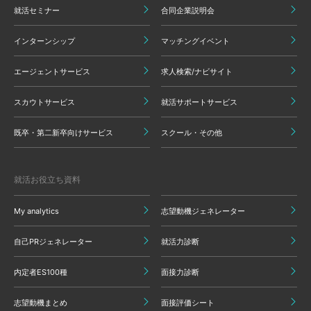
就活セミナー
合同企業説明会
インターンシップ
マッチングイベント
エージェントサービス
求人検索/ナビサイト
スカウトサービス
就活サポートサービス
既卒・第二新卒向けサービス
スクール・その他
就活お役立ち資料
My analytics
志望動機ジェネレーター
自己PRジェネレーター
就活力診断
内定者ES100種
面接力診断
志望動機まとめ
面接評価シート