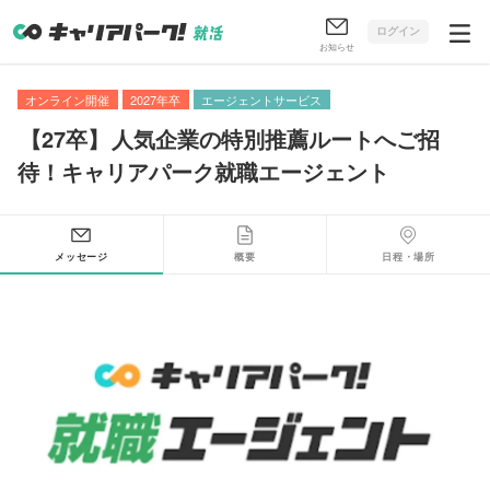
ログイン
お知らせ
オンライン開催
2027年卒
エージェントサービス
【
27卒
】
人気企業の特別推薦ルートへご招
待！キャリアパーク就職エージェント
メッセージ
概要
日程・場所