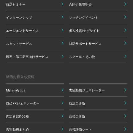
就活セミナー
合同企業説明会
インターンシップ
マッチングイベント
エージェントサービス
求人検索/ナビサイト
スカウトサービス
就活サポートサービス
既卒・第二新卒向けサービス
スクール・その他
就活お役立ち資料
My analytics
志望動機ジェネレーター
自己PRジェネレーター
就活力診断
内定者ES100種
面接力診断
志望動機まとめ
面接評価シート