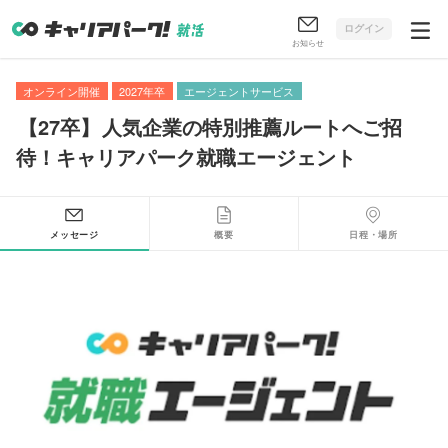
ログイン
お知らせ
オンライン開催
2027年卒
エージェントサービス
【
27卒
】
人気企業の特別推薦ルートへご招
待！キャリアパーク就職エージェント
メッセージ
概要
日程・場所