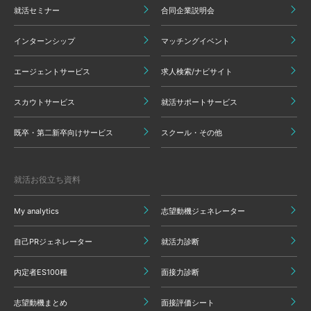
就活セミナー
合同企業説明会
インターンシップ
マッチングイベント
エージェントサービス
求人検索/ナビサイト
スカウトサービス
就活サポートサービス
既卒・第二新卒向けサービス
スクール・その他
就活お役立ち資料
My analytics
志望動機ジェネレーター
自己PRジェネレーター
就活力診断
内定者ES100種
面接力診断
志望動機まとめ
面接評価シート