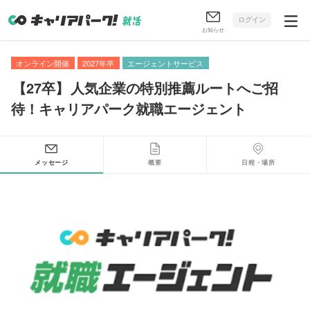
ログイン
お知らせ
オンライン開催
2027年卒
エージェントサービス
【
27卒
】
人気企業の特別推薦ルートへご招
待！キャリアパーク就職エージェント
メッセージ
概要
日程・場所