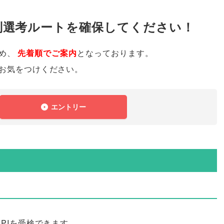
別選考ルートを確保してください！
め
、
先着順でご案内
となっております
。
お気をつけください
。
エントリー
PIを受検できます
。