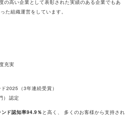
度の高い企業として表彰された実績のある企業でもあ
添った組織運営をしています
。
度充実
ド2025
（
3年連続受賞
）
門
）
認定
ンド認知率94.9％
と高く
、
多くのお客様から支持され