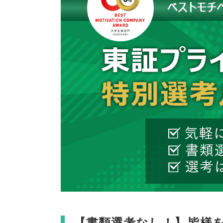
【
書類選考なし！
】
皆様