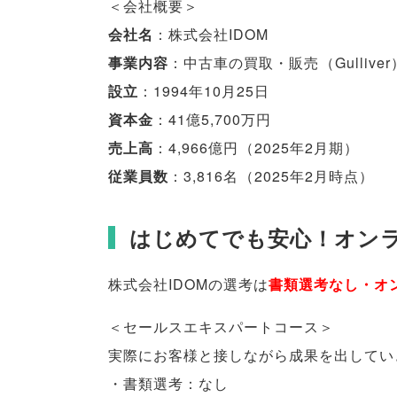
＜会社概要＞
会社名
：株式会社IDOM
事業内容
：中古車の買取・販売
（
Gulliver
設立
：1994年10月25日
資本金
：41億5,700万円
売上高
：4,966億円
（
2025年2月期
）
従業員数
：3,816名
（
2025年2月時点
）
はじめてでも安心！オン
株式会社IDOMの選考は
書類選考なし・オ
＜セールスエキスパートコース＞
実際にお客様と接しながら成果を出してい
・書類選考：なし