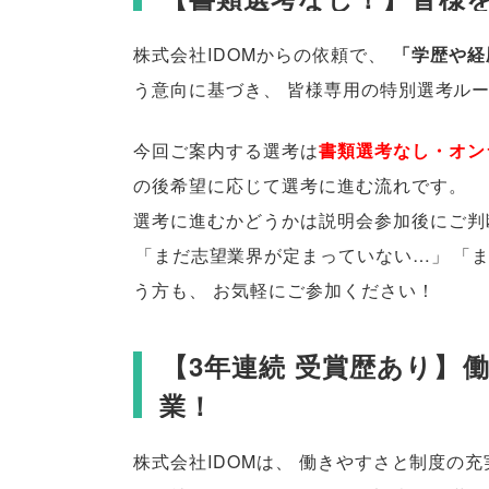
株式会社IDOMからの依頼で
、
「
学歴や経
う意向に基づき
、
皆様
専用の特別選考ル
今回ご案内する選考は
書類選考なし・オン
の後希望に応じて選考に進む流れです
。
選考に進むかどうかは説明会参加後にご判
「
まだ志望業界が定まっていない…
」
「
う方も
、
お気軽にご参加ください！
【
3年連続 受賞歴あり
】
業！
株式会社IDOMは
、
働きやすさと制度の充