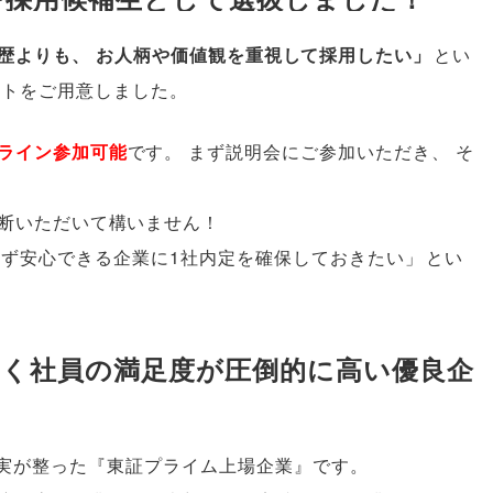
歴よりも
、
お人柄や価値観を重視して採用したい
」
とい
ートをご用意しました
。
ライン参加可能
です
。
まず説明会にご参加いただき
、
そ
断いただいて構いません！
まず安心できる企業に1社内定を確保しておきたい
」
とい
働く社員の満足度が圧倒的に高い優良企
実が整った『東証プライム上場企業』です
。