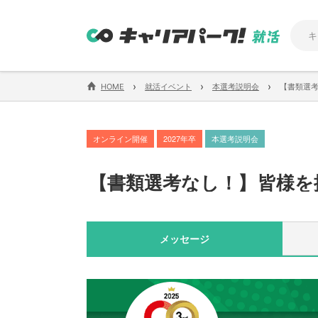
›
›
›
HOME
就活イベント
本選考説明会
【書類選
オンライン開催
2027年卒
本選考説明会
【
書類選考なし！
】
皆様を
メッセージ