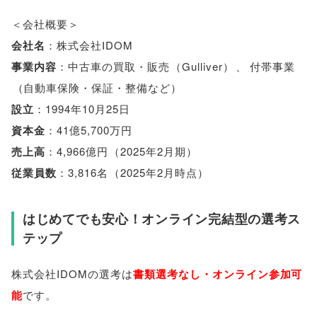
＜会社概要＞
会社名
：株式会社IDOM
事業内容
：中古車の買取・販売
（
Gulliver
）
、
付帯事業
（
自動車保険・保証・整備など
）
設立
：1994年10月25日
資本金
：41億5,700万円
売上高
：4,966億円
（
2025年2月期
）
従業員数
：3,816名
（
2025年2月時点
）
はじめてでも安心！オンライン完結型の選考ス
テップ
株式会社IDOMの選考は
書類選考なし・オンライン参加可
能
です
。