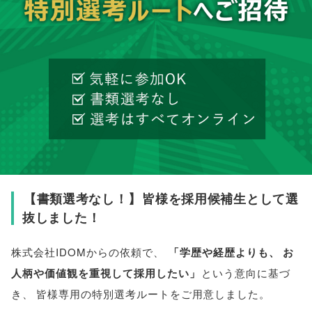
【
書類選考なし！
】
皆様を採用候補生として選
抜しました！
株式会社IDOMからの依頼で
、
「
学歴や経歴よりも
、
お
人柄や価値観を重視して採用したい
」
という意向に基づ
き
、
皆様
専用の特別選考ルートをご用意しました
。