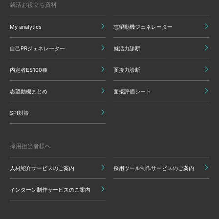
就活お役立ち資料
My analytics
志望動機ジェネレーター
自己PRジェネレーター
就活力診断
内定者ES100種
面接力診断
志望動機まとめ
面接評価シート
SPI対策
採用担当者様へ
人材紹介サービスのご案内
採用ツール制作サービスのご案内
インターン制作サービスのご案内