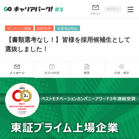
ログイン
お知らせ
オンライン開催
2027年卒
本選考説明会
【
書類選考なし！
】
皆様を採用候補生として
選抜しました！
メッセージ
当日の内容
概要
日程・場所