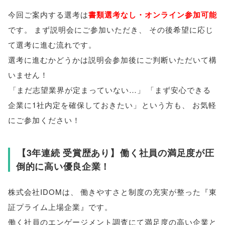
今回ご案内する選考は
書類選考なし・オンライン参加可能
です
。
まず説明会にご参加いただき
、
その後希望に応じ
て選考に進む流れです
。
選考に進むかどうかは説明会参加後にご判断いただいて構
いません！
「
まだ志望業界が定まっていない…
」
「
まず安心できる
企業に1社内定を確保しておきたい
」
という方も
、
お気軽
にご参加ください！
【
3年連続 受賞歴あり
】
働く社員の満足度が圧
倒的に高い優良企業！
株式会社IDOMは
、
働きやすさと制度の充実が整った『東
証プライム上場企業』です
。
働く社員のエンゲージメント調査にて満足度の高い企業と