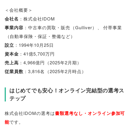
＜会社概要＞
会社名
：株式会社IDOM
事業内容
：中古車の買取・販売
（
Gulliver
）
、
付帯事業
（
自動車保険・保証・整備など
）
設立
：1994年10月25日
資本金
：41億5,700万円
売上高
：4,966億円
（
2025年2月期
）
従業員数
：3,816名
（
2025年2月時点
）
はじめてでも安心！オンライン完結型の選考ス
テップ
株式会社IDOMの選考は
書類選考なし・オンライン参加可
能
です
。