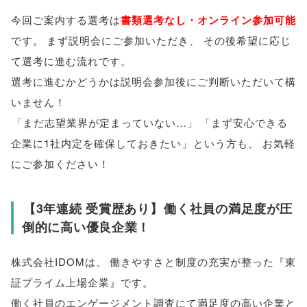
今回ご案内する選考は
書類選考なし・オンライン参加可能
です
。
まず説明会にご参加いただき
、
その後希望に応じ
て選考に進む流れです
。
選考に進むかどうかは説明会参加後にご判断いただいて構
いません！
「
まだ志望業界が定まっていない…
」
「
まず安心できる
企業に1社内定を確保しておきたい
」
という方も
、
お気軽
にご参加ください！
【
3年連続 受賞歴あり
】
働く社員の満足度が圧
倒的に高い優良企業！
株式会社IDOMは
、
働きやすさと制度の充実が整った『東
証プライム上場企業』です
。
働く社員のエンゲージメント調査にて満足度の高い企業と