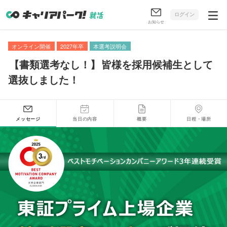
ログイン
お知らせ
オンライン開催
2027年卒
本選考説明会
【
書類選考なし！
】
皆様を採用候補生として
選抜しました！
メッセージ
当日の内容
概要
日程・場所