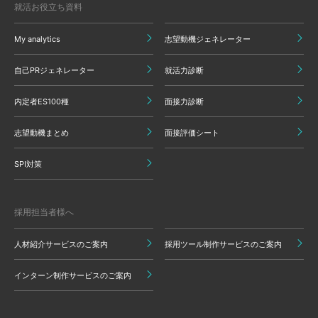
就活お役立ち資料
My analytics
志望動機ジェネレーター
自己PRジェネレーター
就活力診断
内定者ES100種
面接力診断
志望動機まとめ
面接評価シート
SPI対策
採用担当者様へ
人材紹介サービスのご案内
採用ツール制作サービスのご案内
インターン制作サービスのご案内