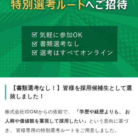
【
書類選考なし！
】
皆様を採用候補生として選
抜しました！
株式会社IDOMからの依頼で
、
「
学歴や経歴よりも
、
お
人柄や価値観を重視して採用したい
」
という意向に基づ
き
、
皆様
専用の特別選考ルートをご用意しました
。