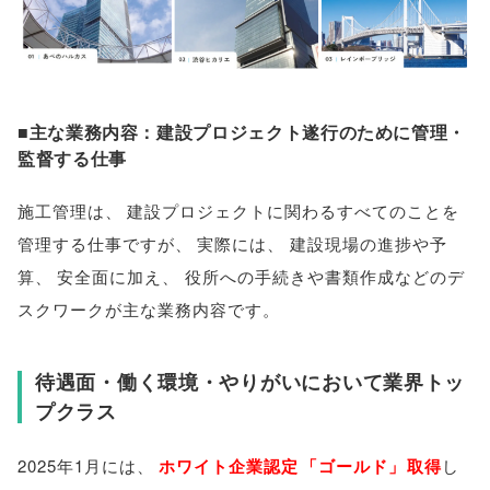
■主な業務内容：建設プロジェクト遂行のために管理・
監督する仕事
施工管理は
、
建設プロジェクトに関わるすべてのことを
管理する仕事ですが
、
実際には
、
建設現場の進捗や予
算
、
安全面に加え
、
役所への手続きや書類作成などのデ
スクワークが主な業務内容です
。
待遇面・働く環境・やりがいにおいて業界トッ
プクラス
2025年1月には
、
ホワイト企業認定
「
ゴールド
」
取得
し