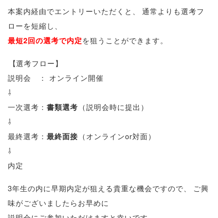
本案内経由でエントリーいただくと
、
通常よりも選考フ
ローを短縮し
、
最短2回の選考で内定
を狙うことができます
。
【
選考フロー
】
説明会 ： オンライン開催
⇩
一次選考：
書類選考
（
説明会時に提出
）
⇩
最終選考：
最終面接
（
オンラインor対面
）
⇩
内定
3年生の内に早期内定が狙える貴重な機会ですので
、
ご興
味がございましたらお早めに
説明会にご参加いただけますと幸いです
。