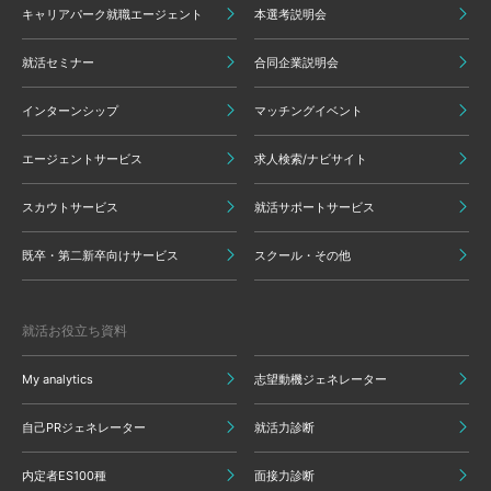
キャリアパーク就職エージェント
本選考説明会
就活セミナー
合同企業説明会
インターンシップ
マッチングイベント
エージェントサービス
求人検索/ナビサイト
スカウトサービス
就活サポートサービス
既卒・第二新卒向けサービス
スクール・その他
就活お役立ち資料
My analytics
志望動機ジェネレーター
自己PRジェネレーター
就活力診断
内定者ES100種
面接力診断