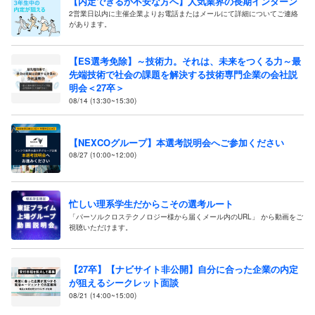
【内定できるか不安な方へ】人気業界の長期インターン
2営業日以内に主催企業よりお電話またはメールにて詳細についてご連絡
があります。
【ES選考免除】～技術力。それは、未来をつくる力～最
先端技術で社会の課題を解決する技術専門企業の会社説
明会＜27卒＞
08/14 (13:30~15:30)
【NEXCOグループ】本選考説明会へご参加ください
08/27 (10:00~12:00)
忙しい理系学生だからこその選考ルート
「パーソルクロステクノロジー様から届くメール内のURL」 から動画をご
視聴いただけます。
【27卒】【ナビサイト非公開】自分に合った企業の内定
が狙えるシークレット面談
08/21 (14:00~15:00)