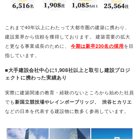
これまで40年以上にわたって大都市圏の建築に携わり
、
建設業界から信頼を獲得しております
。
建築需要の拡大
と更なる事業成長のために
、
今期は新卒230名の採用
を目
指しています
。
■大手建設会社中心に1,908社以上と取引し建設プロジ
ェクトに携わった実績あり
実際に建築関連の教育・経験のないところから始めた社員
でも
新国立競技場やレインボーブリッジ
、
渋谷ヒカリエ
などの日本を代表する建設物に数多く参画しています
。