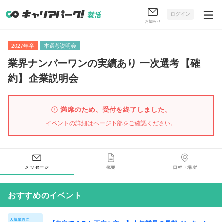
ログイン
お知らせ
2027年卒
本選考説明会
業界ナンバーワンの実績あり 一次選考
【
確
約
】
企業説明会
満席のため、受付を終了しました。
イベントの詳細はページ下部をご確認ください。
メッセージ
概要
日程・場所
おすすめのイベント