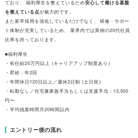
ており
、
福利厚生を整えているため
安心して働ける基盤
を整えている点
が魅力的です
。
また新卒採用を強化しているだけでなく
、
研修・サポー
ト体制が充実しているため
、
業界内では異例の20代社員
比率を誇っております
。
■福利厚生
・初任給25万円以上
(
キャリアアップ制度あり
)
・昇給：年2回
・年間休日120日以上／週休2日制
(
土日祝
)
・転勤なし／住宅兼家族手当もしくは支援手当：13,500
円〜
・平均残業時間月20時間以内
エントリー後の流れ