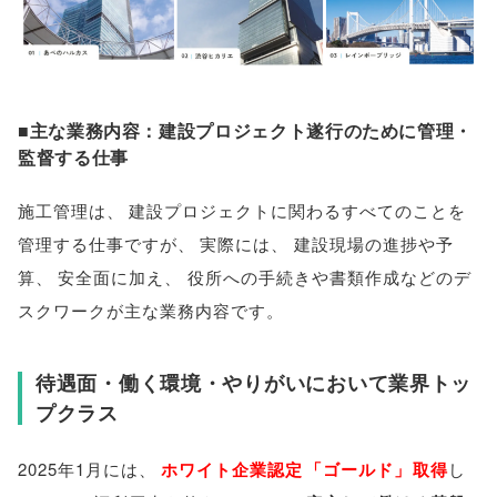
■主な業務内容：建設プロジェクト遂行のために管理・
監督する仕事
施工管理は
、
建設プロジェクトに関わるすべてのことを
管理する仕事ですが
、
実際には
、
建設現場の進捗や予
算
、
安全面に加え
、
役所への手続きや書類作成などのデ
スクワークが主な業務内容です
。
待遇面・働く環境・やりがいにおいて業界トッ
プクラス
2025年1月には
、
ホワイト企業認定
「
ゴールド
」
取得
し