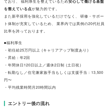
ており
、
福利厚生を整えているため
安心して働ける基盤
を整えている点
が魅力的です
。
また新卒採用を強化しているだけでなく
、
研修・サポー
ト体制が充実しているため
、
業界内では異例の20代社員
比率を誇っております
。
■福利厚生
・初任給25万円以上
(
キャリアアップ制度あり
)
・昇給：年2回
・年間休日120日以上／週休2日制
(
土日祝
)
・転勤なし／住宅兼家族手当もしくは支援手当：13,500
円〜
・平均残業時間月20時間以内
エントリー後の流れ