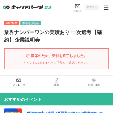
ログイン
お知らせ
2027年卒
本選考説明会
業界ナンバーワンの実績あり 一次選考
【
確
約
】
企業説明会
満席のため、受付を終了しました。
イベントの詳細はページ下部をご確認ください。
メッセージ
概要
日程・場所
おすすめのイベント
◢◤対象の方に表示◢◤早期内定枠のご推薦対象となっ