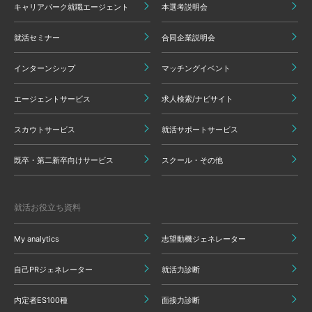
キャリアパーク就職エージェント
本選考説明会
就活セミナー
合同企業説明会
インターンシップ
マッチングイベント
エージェントサービス
求人検索/ナビサイト
スカウトサービス
就活サポートサービス
既卒・第二新卒向けサービス
スクール・その他
就活お役立ち資料
My analytics
志望動機ジェネレーター
自己PRジェネレーター
就活力診断
内定者ES100種
面接力診断