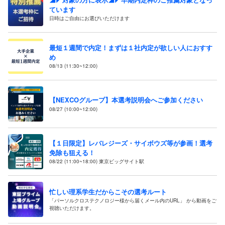
ています
日時はご自由にお選びいただけます
最短１週間で内定！まずは１社内定が欲しい人におすす
め
08/13 (11:30~12:00)
【NEXCOグループ】本選考説明会へご参加ください
08/27 (10:00~12:00)
【１日限定】レバレジーズ・サイボウズ等が参画！選考
免除も狙える！
08/22 (11:00~18:00) 東京ビッグサイト駅
忙しい理系学生だからこその選考ルート
「パーソルクロステクノロジー様から届くメール内のURL」 から動画をご
視聴いただけます。