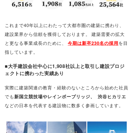
これまで40年以上にわたって大都市圏の建築に携わり
、
建設業界から信頼を獲得しております
。
建築需要の拡大
と更なる事業成長のために
、
今期は新卒230名の採用
を目
指しています
。
■大手建設会社中心に1,908社以上と取引し建設プロジ
ェクトに携わった実績あり
実際に建築関連の教育・経験のないところから始めた社員
でも
新国立競技場やレインボーブリッジ
、
渋谷ヒカリエ
などの日本を代表する建設物に数多く参画しています
。