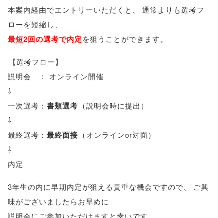
本案内経由でエントリーいただくと
、
通常よりも選考フ
ローを短縮し
、
最短2回の選考で内定
を狙うことができます
。
【
選考フロー
】
説明会 ： オンライン開催
⇩
一次選考：
書類選考
（
説明会時に提出
）
⇩
最終選考：
最終面接
（
オンラインor対面
）
⇩
内定
3年生の内に早期内定が狙える貴重な機会ですので
、
ご興
味がございましたらお早めに
説明会にご参加いただけますと幸いです
。