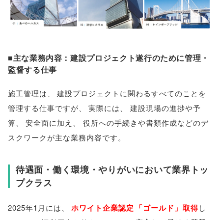
■主な業務内容：建設プロジェクト遂行のために管理・
監督する仕事
施工管理は
、
建設プロジェクトに関わるすべてのことを
管理する仕事ですが
、
実際には
、
建設現場の進捗や予
算
、
安全面に加え
、
役所への手続きや書類作成などのデ
スクワークが主な業務内容です
。
待遇面・働く環境・やりがいにおいて業界トッ
プクラス
2025年1月には
、
ホワイト企業認定
「
ゴールド
」
取得
し