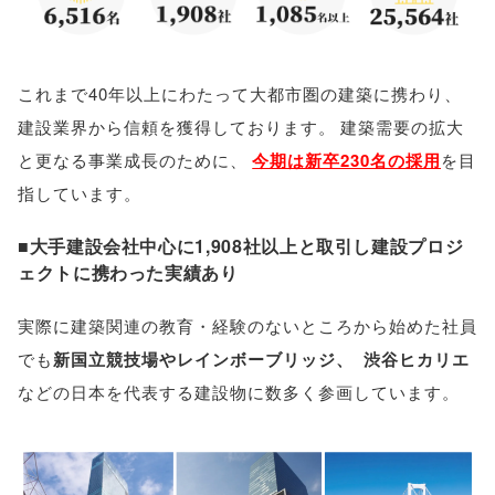
これまで40年以上にわたって大都市圏の建築に携わり
、
建設業界から信頼を獲得しております
。
建築需要の拡大
と更なる事業成長のために
、
今期は新卒230名の採用
を目
指しています
。
■大手建設会社中心に1,908社以上と取引し建設プロジ
ェクトに携わった実績あり
実際に建築関連の教育・経験のないところから始めた社員
でも
新国立競技場やレインボーブリッジ
、
渋谷ヒカリエ
などの日本を代表する建設物に数多く参画しています
。