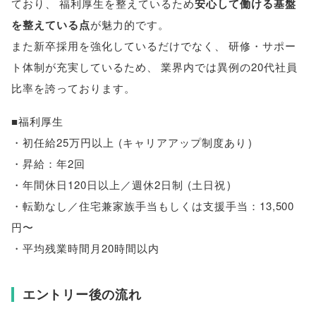
ており
、
福利厚生を整えているため
安心して働ける基盤
を整えている点
が魅力的です
。
また新卒採用を強化しているだけでなく
、
研修・サポー
ト体制が充実しているため
、
業界内では異例の20代社員
比率を誇っております
。
■福利厚生
・初任給25万円以上
(
キャリアアップ制度あり
)
・昇給：年2回
・年間休日120日以上／週休2日制
(
土日祝
)
・転勤なし／住宅兼家族手当もしくは支援手当：13,500
円〜
・平均残業時間月20時間以内
エントリー後の流れ