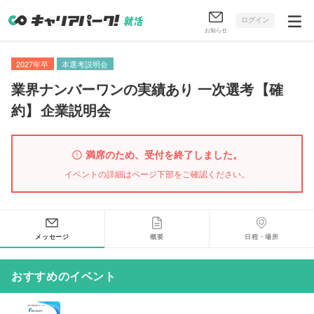
ログイン
お知らせ
2027年卒
本選考説明会
業界ナンバーワンの実績あり 一次選考
【
確
約
】
企業説明会
満席のため、受付を終了しました。
イベントの詳細はページ下部をご確認ください。
メッセージ
概要
日程・場所
おすすめのイベント