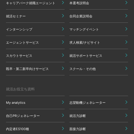
キャリアパーク就職エージェント
本選考説明会
就活セミナー
合同企業説明会
インターンシップ
マッチングイベント
エージェントサービス
求人検索/ナビサイト
スカウトサービス
就活サポートサービス
既卒・第二新卒向けサービス
スクール・その他
就活お役立ち資料
My analytics
志望動機ジェネレーター
自己PRジェネレーター
就活力診断
内定者ES100種
面接力診断