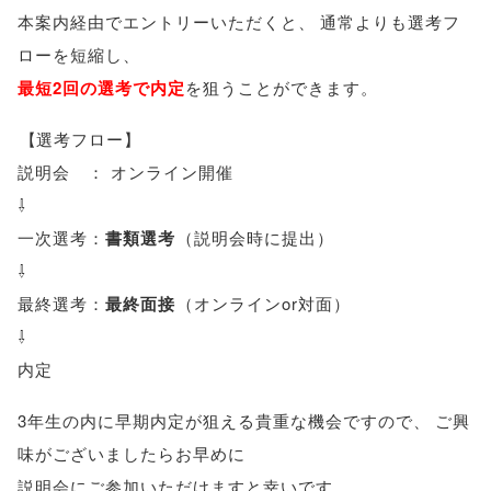
本案内経由でエントリーいただくと
、
通常よりも選考フ
ローを短縮し
、
最短2回の選考で内定
を狙うことができます
。
【
選考フロー
】
説明会 ： オンライン開催
⇩
一次選考：
書類選考
（
説明会時に提出
）
⇩
最終選考：
最終面接
（
オンラインor対面
）
⇩
内定
3年生の内に早期内定が狙える貴重な機会ですので
、
ご興
味がございましたらお早めに
説明会にご参加いただけますと幸いです
。