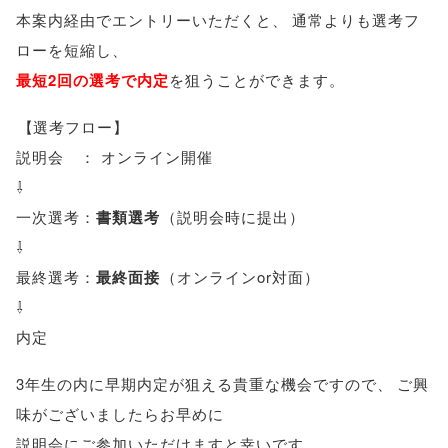
本案内経由でエントリーいただくと
、
通常よりも選考フ
ローを短縮し
、
最短2回の選考で内定
を狙うことができます
。
【
選考フロー
】
説明会 ： オンライン開催
⇩
一次選考：
書類選考
（
説明会時に提出
）
⇩
最終選考：
最終面接
（
オンラインor対面
）
⇩
内定
3年生の内に早期内定が狙える貴重な機会ですので
、
ご興
味がございましたらお早めに
説明会にご参加いただけますと幸いです
。