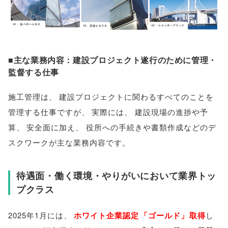
■主な業務内容：建設プロジェクト遂行のために管理・
監督する仕事
施工管理は
、
建設プロジェクトに関わるすべてのことを
管理する仕事ですが
、
実際には
、
建設現場の進捗や予
算
、
安全面に加え
、
役所への手続きや書類作成などのデ
スクワークが主な業務内容です
。
待遇面・働く環境・やりがいにおいて業界トッ
プクラス
2025年1月には
、
ホワイト企業認定
「
ゴールド
」
取得
し