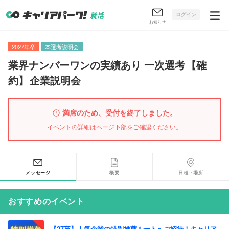
ログイン
お知らせ
2027年卒
本選考説明会
業界ナンバーワンの実績あり 一次選考
【
確
約
】
企業説明会
満席のため、受付を終了しました。
イベントの詳細はページ下部をご確認ください。
メッセージ
概要
日程・場所
おすすめのイベント
【27卒】人気企業の特別推薦ルートへご招待！キャリア