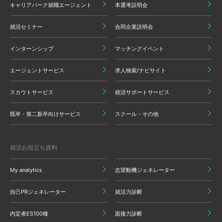
キャリアパーク就職エージェント
本選考説明会
就活セミナー
合同企業説明会
インターンシップ
マッチングイベント
エージェントサービス
求人検索/ナビサイト
スカウトサービス
就活サポートサービス
既卒・第二新卒向けサービス
スクール・その他
就活お役立ち資料
My analytics
志望動機ジェネレーター
自己PRジェネレーター
就活力診断
内定者ES100種
面接力診断