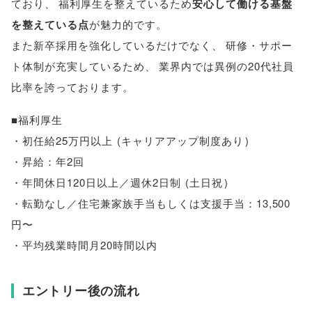
ており
、
福利厚生を整えているため
安心して働ける基盤
を整えている点
が魅力的です
。
また新卒採用を強化しているだけでなく
、
研修・サポー
ト体制が充実しているため
、
業界内では異例の20代社員
比率を誇っております
。
■福利厚生
・初任給25万円以上
(
キャリアアップ制度あり
)
・昇給：年2回
・年間休日120日以上／週休2日制
(
土日祝
)
・転勤なし／住宅兼家族手当もしくは支援手当：13,500
円〜
・平均残業時間月20時間以内
エントリー後の流れ