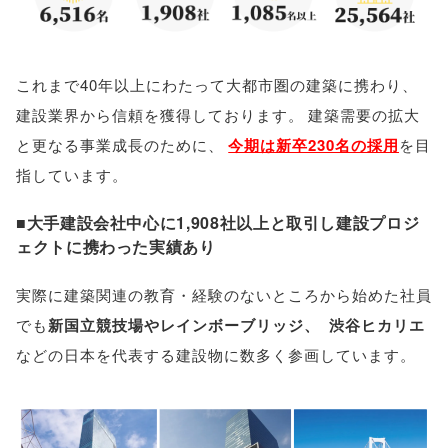
これまで40年以上にわたって大都市圏の建築に携わり
、
建設業界から信頼を獲得しております
。
建築需要の拡大
と更なる事業成長のために
、
今期は新卒230名の採用
を目
指しています
。
■大手建設会社中心に1,908社以上と取引し建設プロジ
ェクトに携わった実績あり
実際に建築関連の教育・経験のないところから始めた社員
でも
新国立競技場やレインボーブリッジ
、
渋谷ヒカリエ
などの日本を代表する建設物に数多く参画しています
。