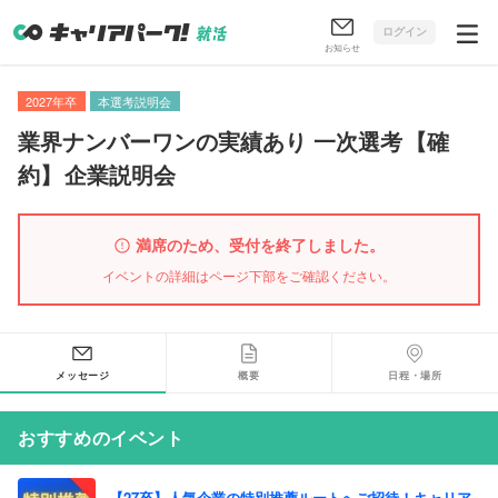
ログイン
お知らせ
2027年卒
本選考説明会
業界ナンバーワンの実績あり 一次選考
【
確
約
】
企業説明会
満席のため、受付を終了しました。
イベントの詳細はページ下部をご確認ください。
メッセージ
概要
日程・場所
おすすめのイベント
【27卒】人気企業の特別推薦ルートへご招待！キャリア