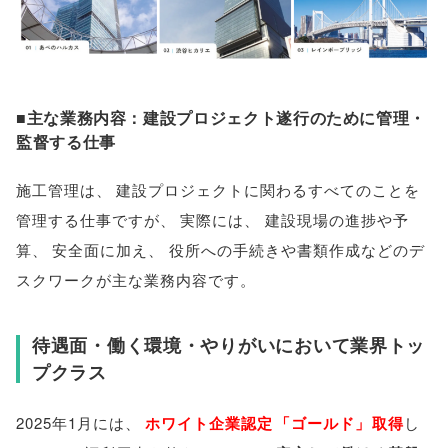
■主な業務内容：建設プロジェクト遂行のために管理・
監督する仕事
施工管理は
、
建設プロジェクトに関わるすべてのことを
管理する仕事ですが
、
実際には
、
建設現場の進捗や予
算
、
安全面に加え
、
役所への手続きや書類作成などのデ
スクワークが主な業務内容です
。
待遇面・働く環境・やりがいにおいて業界トッ
プクラス
2025年1月には
、
ホワイト企業認定
「
ゴールド
」
取得
し