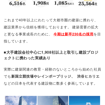
これまで40年以上にわたって大都市圏の建築に携わり
、
建設業界から信頼を獲得しております
。
建築需要の拡大
と更なる事業成長のために
、
今期は新卒230名の採用
を目
指しています
。
■大手建設会社中心に1,908社以上と取引し建設プロジ
ェクトに携わった実績あり
実際に建築関連の教育・経験のないところから始めた社員
でも
新国立競技場やレインボーブリッジ
、
渋谷ヒカリエ
などの日本を代表する建設物に数多く参画しています
。