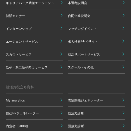
キャリアパーク就職エージェント
本選考説明会
就活セミナー
合同企業説明会
インターンシップ
マッチングイベント
エージェントサービス
求人検索/ナビサイト
スカウトサービス
就活サポートサービス
既卒・第二新卒向けサービス
スクール・その他
就活お役立ち資料
My analytics
志望動機ジェネレーター
自己PRジェネレーター
就活力診断
内定者ES100種
面接力診断