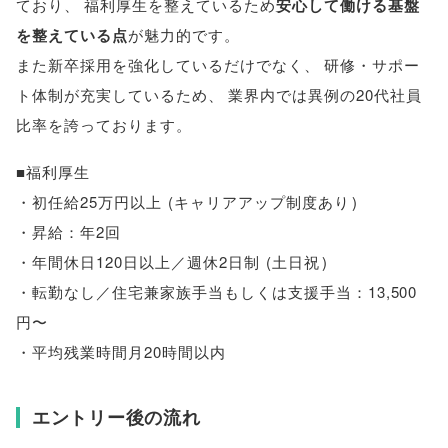
ており
、
福利厚生を整えているため
安心して働ける基盤
を整えている点
が魅力的です
。
また新卒採用を強化しているだけでなく
、
研修・サポー
ト体制が充実しているため
、
業界内では異例の20代社員
比率を誇っております
。
■福利厚生
・初任給25万円以上
(
キャリアアップ制度あり
)
・昇給：年2回
・年間休日120日以上／週休2日制
(
土日祝
)
・転勤なし／住宅兼家族手当もしくは支援手当：13,500
円〜
・平均残業時間月20時間以内
エントリー後の流れ