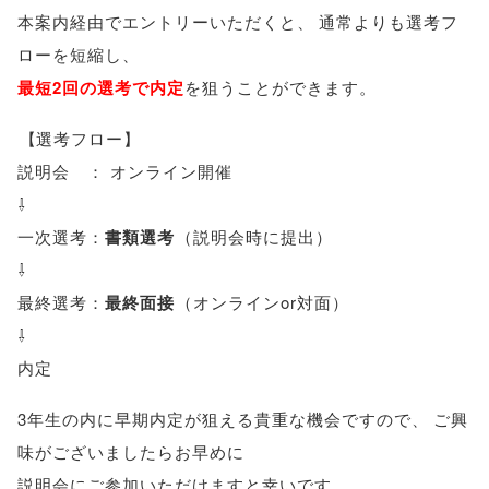
本案内経由でエントリーいただくと
、
通常よりも選考フ
ローを短縮し
、
最短2回の選考で内定
を狙うことができます
。
【
選考フロー
】
説明会 ： オンライン開催
⇩
一次選考：
書類選考
（
説明会時に提出
）
⇩
最終選考：
最終面接
（
オンラインor対面
）
⇩
内定
3年生の内に早期内定が狙える貴重な機会ですので
、
ご興
味がございましたらお早めに
説明会にご参加いただけますと幸いです
。