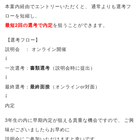
本案内経由でエントリーいただくと
、
通常よりも選考フ
ローを短縮し
、
最短2回の選考で内定
を狙うことができます
。
【
選考フロー
】
説明会 ： オンライン開催
⇩
一次選考：
書類選考
（
説明会時に提出
）
⇩
最終選考：
最終面接
（
オンラインor対面
）
⇩
内定
3年生の内に早期内定が狙える貴重な機会ですので
、
ご興
味がございましたらお早めに
説明会にご参加いただけますと幸いです
。