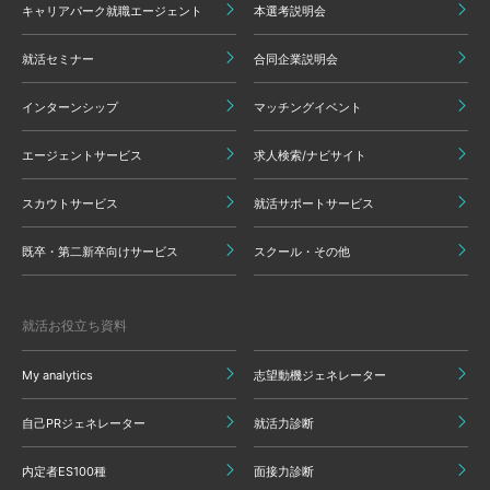
キャリアパーク就職エージェント
本選考説明会
就活セミナー
合同企業説明会
インターンシップ
マッチングイベント
エージェントサービス
求人検索/ナビサイト
スカウトサービス
就活サポートサービス
既卒・第二新卒向けサービス
スクール・その他
就活お役立ち資料
My analytics
志望動機ジェネレーター
自己PRジェネレーター
就活力診断
内定者ES100種
面接力診断