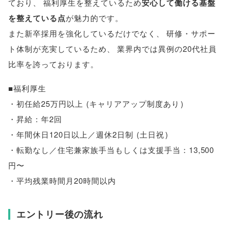
ており
、
福利厚生を整えているため
安心して働ける基盤
を整えている点
が魅力的です
。
また新卒採用を強化しているだけでなく
、
研修・サポー
ト体制が充実しているため
、
業界内では異例の20代社員
比率を誇っております
。
■福利厚生
・初任給25万円以上
(
キャリアアップ制度あり
)
・昇給：年2回
・年間休日120日以上／週休2日制
(
土日祝
)
・転勤なし／住宅兼家族手当もしくは支援手当：13,500
円〜
・平均残業時間月20時間以内
エントリー後の流れ