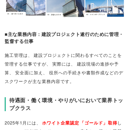
■主な業務内容：建設プロジェクト遂行のために管理・
監督する仕事
施工管理は
、
建設プロジェクトに関わるすべてのことを
管理する仕事ですが
、
実際には
、
建設現場の進捗や予
算
、
安全面に加え
、
役所への手続きや書類作成などのデ
スクワークが主な業務内容です
。
待遇面・働く環境・やりがいにおいて業界トッ
プクラス
2025年1月には
、
ホワイト企業認定
「
ゴールド
」
取得
し