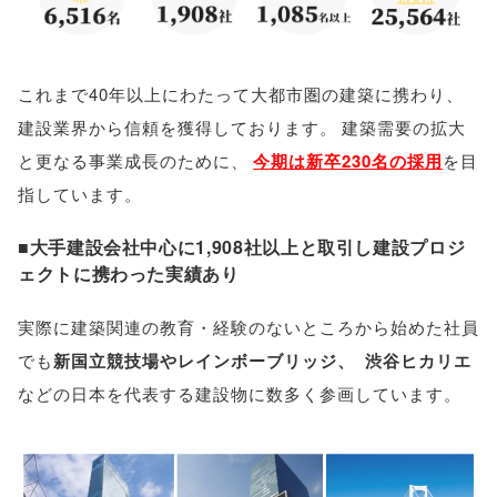
これまで40年以上にわたって大都市圏の建築に携わり
、
建設業界から信頼を獲得しております
。
建築需要の拡大
と更なる事業成長のために
、
今期は新卒230名の採用
を目
指しています
。
■大手建設会社中心に1,908社以上と取引し建設プロジ
ェクトに携わった実績あり
実際に建築関連の教育・経験のないところから始めた社員
でも
新国立競技場やレインボーブリッジ
、
渋谷ヒカリエ
などの日本を代表する建設物に数多く参画しています
。