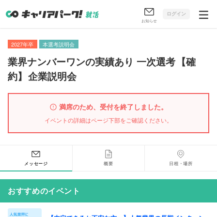
ログイン
お知らせ
2027年卒
本選考説明会
業界ナンバーワンの実績あり 一次選考
【
確
約
】
企業説明会
満席のため、受付を終了しました。
イベントの詳細はページ下部をご確認ください。
メッセージ
概要
日程・場所
おすすめのイベント