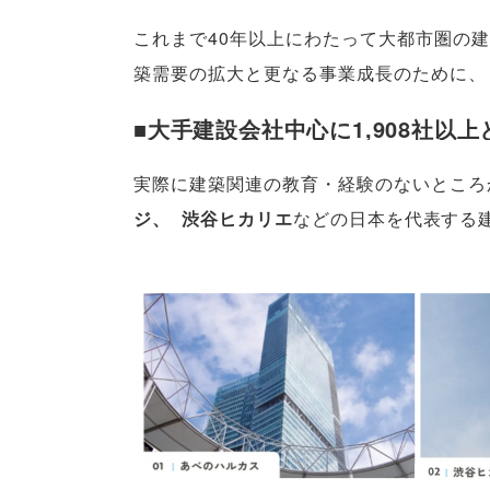
これまで40年以上にわたって大都市圏の
築需要の拡大と更なる事業成長のために
、
■大手建設会社中心に1,908社
実際に建築関連の教育・経験のないところ
ジ
、
渋谷ヒカリエ
などの日本を代表する