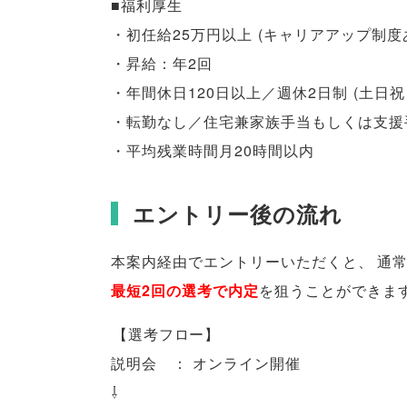
■福利厚生
・初任給25万円以上
(
キャリアアップ制度
・昇給：年2回
・年間休日120日以上／週休2日制
(
土日祝
・転勤なし／住宅兼家族手当もしくは支援手当
・平均残業時間月20時間以内
エントリー後の流れ
本案内経由でエントリーいただくと
、
通
最短2回の選考で内定
を狙うことができま
【
選考フロー
】
説明会 ： オンライン開催
⇩