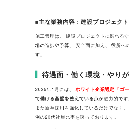
■主な業務内容：建設プロジェク
施工管理は
、
建設プロジェクトに関わる
場の進捗や予算
、
安全面に加え
、
役所へ
す
。
待遇面・働く環境・やり
2025年1月には
、
ホワイト企業認定
「
ゴ
て働ける基盤を整えている点
が魅力的です
また新卒採用を強化しているだけでなく
、
例の20代社員比率を誇っております
。