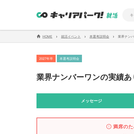
›
›
›
HOME
就活イベント
本選考説明会
業界ナンバ
2027年卒
本選考説明会
業界ナンバーワンの実績あ
メッセージ
満席のた