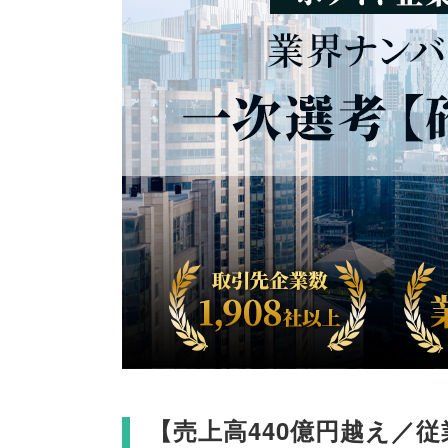
【
売上高440億円越え／従業