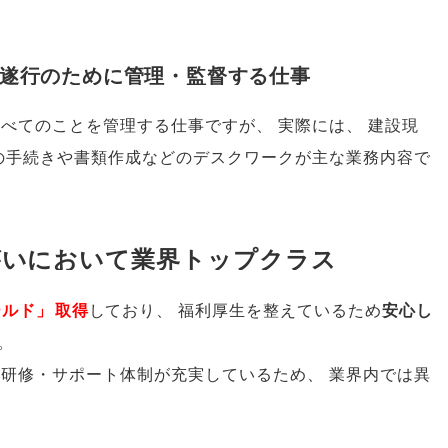
ト遂行のために管理・監督する仕事
すべてのことを管理する仕事ですが
、
実際には
、
建設現
の手続きや書類作成などのデスクワークが主な業務内容で
がいにおいて業界トップクラス
ールド
」
取得
しており
、
福利厚生を整えているため
安心し
。
研修・サポート体制が充実しているため
、
業界内では異