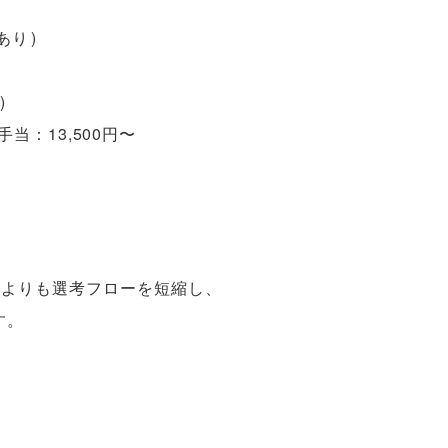
あり
)
)
：13,500円〜
常よりも選考フローを短縮し
、
す
。