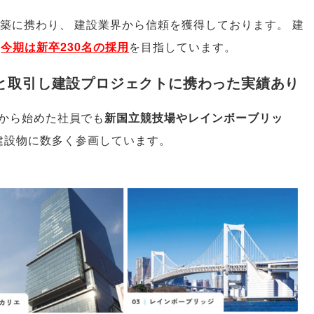
建築に携わり
、
建設業界から信頼を獲得しております
。
建
今期は新卒230名の採用
を目指しています
。
以上と取引し建設プロジェクトに携わった実績あり
から始めた社員でも
新国立競技場やレインボーブリッ
建設物に数多く参画しています
。