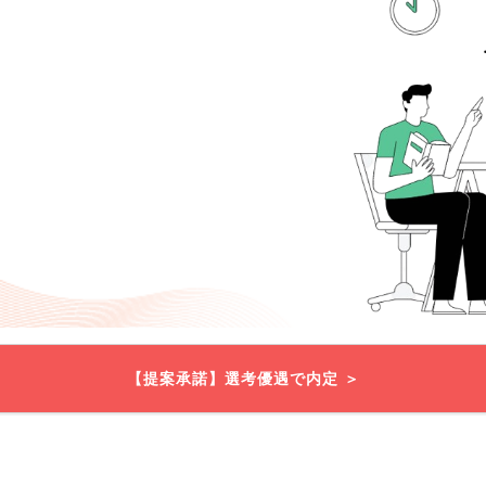
【提案承諾】選考優遇で内定 ＞