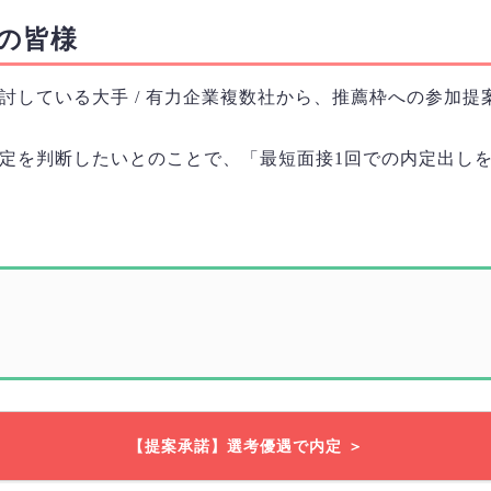
の皆様
討している大手 / 有力企業複数社から、推薦枠への参加提
定を判断したいとのことで、「最短面接1回での内定出し
【提案承諾】選考優遇で内定 ＞