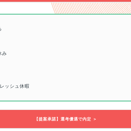
る
休み
レッシュ休暇
【提案承諾】選考優遇で内定 ＞