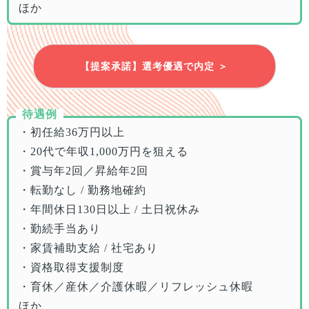
ほか
【提案承諾】選考優遇で内定 ＞
待遇例
・初任給36万円以上
・20代で年収1,000万円を狙える
・賞与年2回／昇給年2回
・転勤なし / 勤務地確約
・年間休日130日以上 / 土日祝休み
・勤続手当あり
・家賃補助支給 / 社宅あり
・資格取得支援制度
・育休／産休／介護休暇／リフレッシュ休暇
ほか