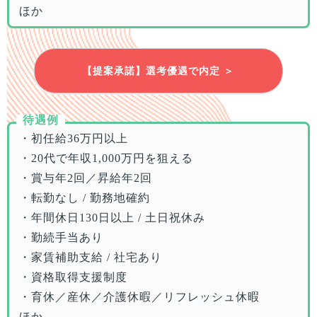
ほか
【提案承諾】選考優遇で内定 ＞
待遇例
・初任給36万円以上
・20代で年収1,000万円を狙える
・賞与年2回／昇給年2回
・転勤なし / 勤務地確約
・年間休日130日以上 / 土日祝休み
・勤続手当あり
・家賃補助支給 / 社宅あり
・資格取得支援制度
・育休／産休／介護休暇／リフレッシュ休暇
ほか