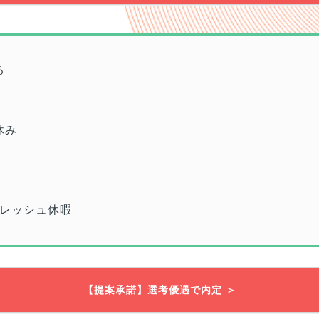
る
休み
レッシュ休暇
【提案承諾】選考優遇で内定 ＞