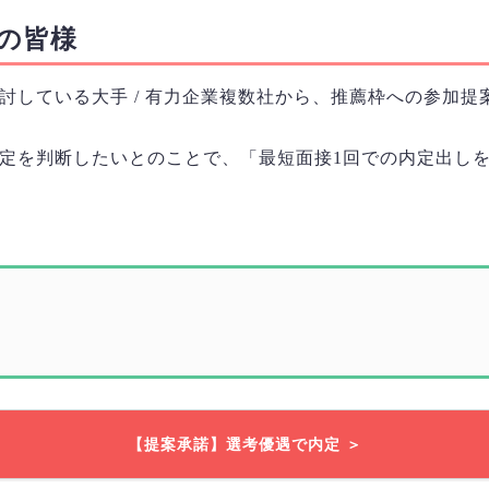
の皆様
討している大手 / 有力企業複数社から、推薦枠への参加提
定を判断したいとのことで、「最短面接1回での内定出し
【提案承諾】選考優遇で内定 ＞