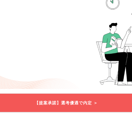
【提案承諾】選考優遇で内定 ＞