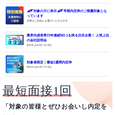
◢◤対象の方に表示◢◤早期内定枠のご推薦対象とな
っています
日時はご自由にお選びいただけます
業界内成長率15年連続NO.1を誇る注目企業！ 人気上位
の会社説明会
08/18 (14:00~15:50)
対象者限定｜最短1週間内定枠
08/14 (16:30~17:00)
最短面接1回
「対象の皆様とぜひお会いし内定を