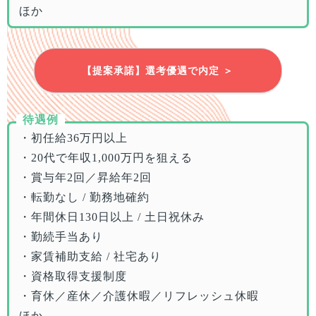
ほか
【提案承諾】選考優遇で内定 ＞
待遇例
・初任給36万円以上
・20代で年収1,000万円を狙える
・賞与年2回／昇給年2回
・転勤なし / 勤務地確約
・年間休日130日以上 / 土日祝休み
・勤続手当あり
・家賃補助支給 / 社宅あり
・資格取得支援制度
・育休／産休／介護休暇／リフレッシュ休暇
ほか