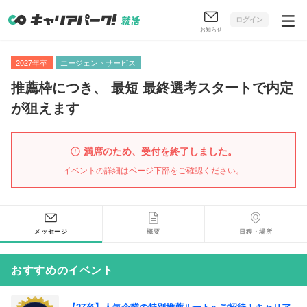
ログイン
お知らせ
2027年卒
エージェントサービス
推薦枠につき
、
最短 最終選考スタートで内定
が狙えます
満席のため、受付を終了しました。
イベントの詳細はページ下部をご確認ください。
メッセージ
概要
日程・場所
おすすめのイベント
【27卒】人気企業の特別推薦ルートへご招待！キャリア