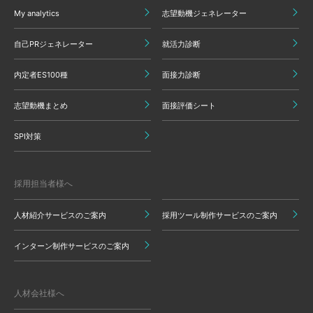
My analytics
志望動機ジェネレーター
自己PRジェネレーター
就活力診断
内定者ES100種
面接力診断
志望動機まとめ
面接評価シート
SPI対策
採用担当者様へ
人材紹介サービスのご案内
採用ツール制作サービスのご案内
インターン制作サービスのご案内
人材会社様へ