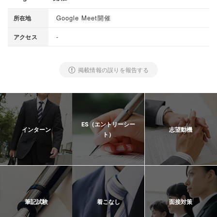
Google Meet開催
所在地
-
アクセス
掲載情報の誤りを報告する
ES（エントリーシー
インターン
志望動機
ト）
筆記試験
着こなし
面接対策