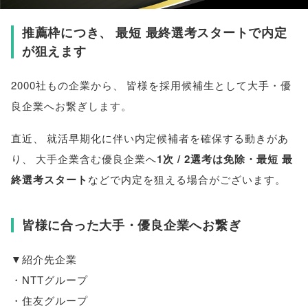
推薦枠につき
、
最短 最終選考スタートで内定
が狙えます
2000社もの企業から
、
皆様
を採用候補生として大手・優
良企業へお繋ぎします
。
直近
、
就活早期化に伴い内定候補者を確保する動きがあ
り
、
大手企業含む優良企業へ
1次 / 2選考は免除・最短 最
終選考スタート
などで内定を狙える場合がございます
。
皆様に合った大手・優良企業へお繋ぎ
▼紹介先企業
・NTTグループ
・住友グループ