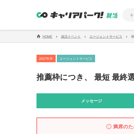
›
›
›
HOME
就活イベント
エージェントサービス
2027年卒
エージェントサービス
推薦枠につき
、
最短 最終
メッセージ
満席のた