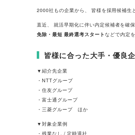
2000社もの企業から
、
皆様
を採用候補生
直近
、
就活早期化に伴い内定候補者を確
免除・最短 最終選考スタート
などで内定
皆様に合った大手・優良
▼紹介先企業
・NTTグループ
・住友グループ
・富士通グループ
・三菱グループ ほか
▼対象企業例
・残業なし / 定時退社