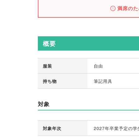
満席のた
概要
服装
自由
持ち物
筆記用具
対象
対象年次
2027年卒業予定の学