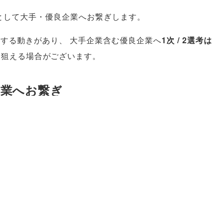
として大手・優良企業へお繋ぎします
。
保する動きがあり
、
大手企業含む優良企業へ
1次 / 2選考は
を狙える場合がございます
。
企業へお繋ぎ