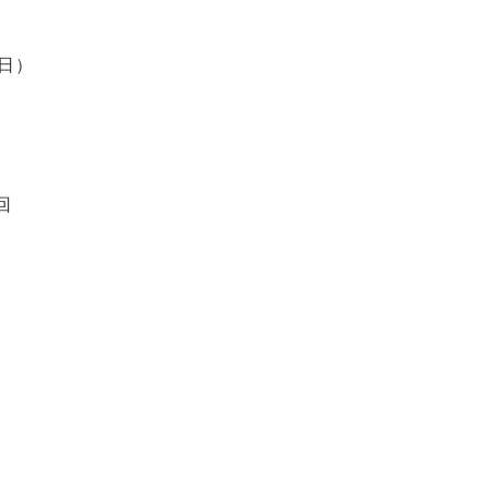
日
）
回