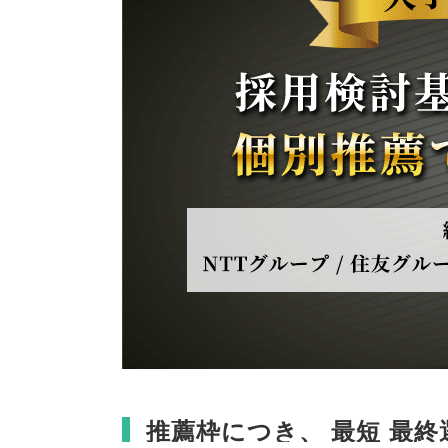
推薦枠につき
、
最短 最