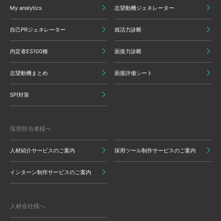
My analytics
志望動機ジェネレーター
自己PRジェネレーター
就活力診断
内定者ES100種
面接力診断
志望動機まとめ
面接評価シート
SPI対策
採用担当者様へ
人材紹介サービスのご案内
採用ツール制作サービスのご案内
インターン制作サービスのご案内
人材会社様へ