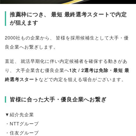
推薦枠につき
、
最短 最終選考スタートで内定
が狙えます
2000社もの企業から
、
皆様
を採用候補生として大手・優
良企業へお繋ぎします
。
直近
、
就活早期化に伴い内定候補者を確保する動きがあ
り
、
大手企業含む優良企業へ
1次 / 2選考は免除・最短 最
終選考スタート
などで内定を狙える場合がございます
。
皆様に合った大手・優良企業へお繋ぎ
▼紹介先企業
・NTTグループ
・住友グループ