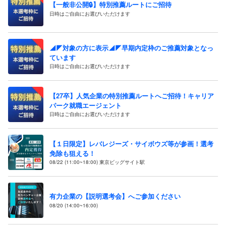
【一般非公開🔒️】特別推薦ルートにご招待
日時はご自由にお選びいただけます
◢◤対象の方に表示◢◤早期内定枠のご推薦対象となっ
ています
日時はご自由にお選びいただけます
【27卒】人気企業の特別推薦ルートへご招待！キャリア
パーク就職エージェント
日時はご自由にお選びいただけます
【１日限定】レバレジーズ・サイボウズ等が参画！選考
免除も狙える！
08/22 (11:00~18:00) 東京ビッグサイト駅
有力企業の【説明選考会】へご参加ください
08/20 (14:00~16:00)