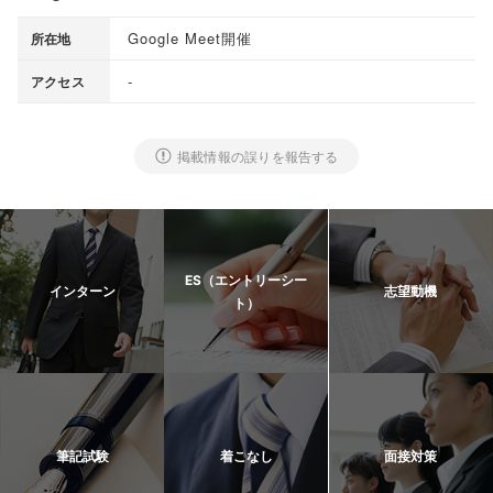
Google Meet開催
所在地
-
アクセス
掲載情報の誤りを報告する
ES（エントリーシー
インターン
志望動機
ト）
筆記試験
着こなし
面接対策