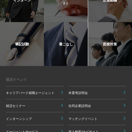
インターン
志望動機
ト）
筆記試験
着こなし
面接対策
就活イベント
キャリアパーク就職エージェント
本選考説明会
就活セミナー
合同企業説明会
インターンシップ
マッチングイベント
エージェントサービス
求人検索/ナビサイト