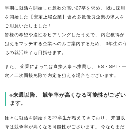
早期に就活を開始した意欲の高い27卒を求め
、
既に採用
を開始した
【
安定上場企業
】
含め多数優良企業の求人を
ご用意いたしました！
皆様
の希望や適性をヒアリングしたうえで
、
内定獲得が
狙えるマッチする企業へのみご案内するため
、
3年生のう
ちの就活終了も目指せます
。
また
、
企業によっては直接人事へ推薦し
、
ES・SPI・一
次／二次面接免除で内定を狙える場合もございます
。
※来週以降
、
競争率が高くなる可能性がござい
ます
。
徐々に就活を開始する27卒生が増えてきており
、
来週以
降は競争率が高くなる可能性がございます
。
今ならまだ