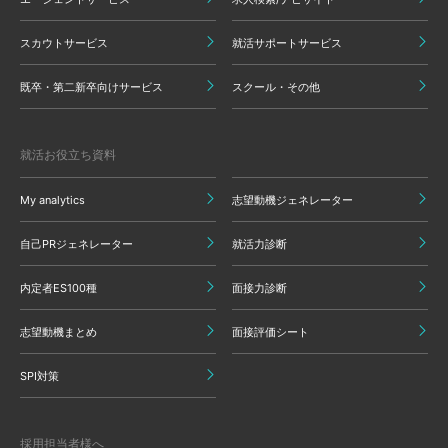
スカウトサービス
就活サポートサービス
既卒・第二新卒向けサービス
スクール・その他
就活お役立ち資料
My analytics
志望動機ジェネレーター
自己PRジェネレーター
就活力診断
内定者ES100種
面接力診断
志望動機まとめ
面接評価シート
SPI対策
採用担当者様へ