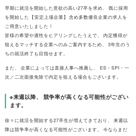
早期に就活を開始した意欲の高い27卒を求め
、
既に採用
を開始した
【
安定上場企業
】
含め多数優良企業の求人を
ご用意いたしました！
皆様
の希望や適性をヒアリングしたうえで
、
内定獲得が
狙えるマッチする企業へのみご案内するため
、
3年生のう
ちの就活終了も目指せます
。
また
、
企業によっては直接人事へ推薦し
、
ES・SPI・一
次／二次面接免除で内定を狙える場合もございます
。
※来週以降
、
競争率が高くなる可能性がござい
ます
。
徐々に就活を開始する27卒生が増えてきており
、
来週以
降は競争率が高くなる可能性がございます
。
今ならまだ