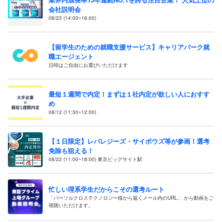
会社説明会
08/23 (14:00~16:00)
【留学生のための就職支援サービス】キャリアパーク就
職エージェント
日時はご自由にお選びいただけます
最短１週間で内定！まずは１社内定が欲しい人におすす
め
08/12 (11:30~12:00)
【１日限定】レバレジーズ・サイボウズ等が参画！選考
免除も狙える！
08/22 (11:00~18:00) 東京ビッグサイト駅
忙しい理系学生だからこその選考ルート
「パーソルクロステクノロジー様から届くメール内のURL」 から動画をご
視聴いただけます。