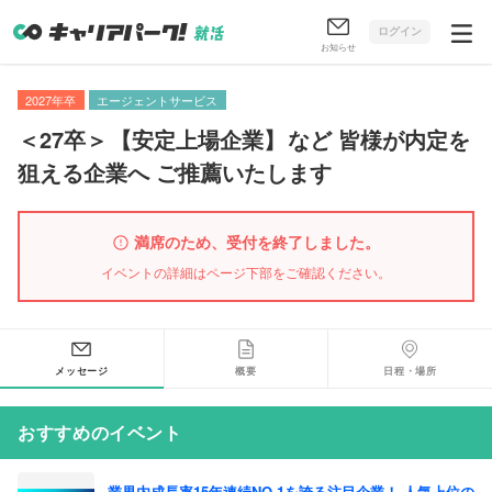
ログイン
お知らせ
2027年卒
エージェントサービス
＜27卒＞
【
安定上場企業
】
など 皆様が内定を
狙える企業へ ご推薦いたします
満席のため、受付を終了しました。
イベントの詳細はページ下部をご確認ください。
メッセージ
概要
日程・場所
おすすめのイベント
業界内成長率15年連続NO.1を誇る注目企業！ 人気上位の