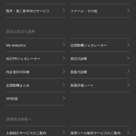
既卒・第二新卒向けサービス
スクール・その他
就活お役立ち資料
My analytics
志望動機ジェネレーター
自己PRジェネレーター
就活力診断
内定者ES100種
面接力診断
志望動機まとめ
面接評価シート
SPI対策
採用担当者様へ
人材紹介サービスのご案内
採用ツール制作サービスのご案内