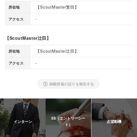
【
ScoutMaster繁田
】
所在地
-
アクセス
【ScoutMaster辻田】
【
ScoutMaster辻田
】
所在地
-
アクセス
掲載情報の誤りを報告する
ES（エントリーシー
インターン
志望動機
ト）