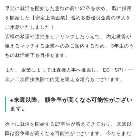
早期に就活を開始した意欲の高い27卒を求め
、
既に採用
を開始した
【
安定上場企業
】
含め多数優良企業の求人を
ご用意いたしました！
皆様
の希望や適性をヒアリングしたうえで
、
内定獲得が
狙えるマッチする企業へのみご案内するため
、
3年生のう
ちの就活終了も目指せます
。
また
、
企業によっては直接人事へ推薦し
、
ES・SPI・一
次／二次面接免除で内定を狙える場合もございます
。
※来週以降
、
競争率が高くなる可能性がござい
ます
。
徐々に就活を開始する27卒生が増えてきており
、
来週以
降は競争率が高くなる可能性がございます
。
今ならまだ