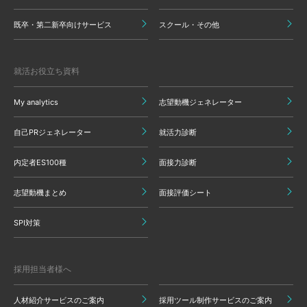
既卒・第二新卒向けサービス
スクール・その他
就活お役立ち資料
My analytics
志望動機ジェネレーター
自己PRジェネレーター
就活力診断
内定者ES100種
面接力診断
志望動機まとめ
面接評価シート
SPI対策
採用担当者様へ
人材紹介サービスのご案内
採用ツール制作サービスのご案内