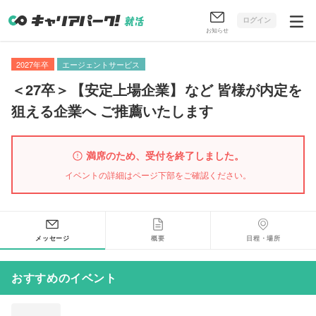
ログイン
お知らせ
2027年卒
エージェントサービス
＜27卒＞
【
安定上場企業
】
など 皆様が内定を
狙える企業へ ご推薦いたします
満席のため、受付を終了しました。
イベントの詳細はページ下部をご確認ください。
メッセージ
概要
日程・場所
おすすめのイベント