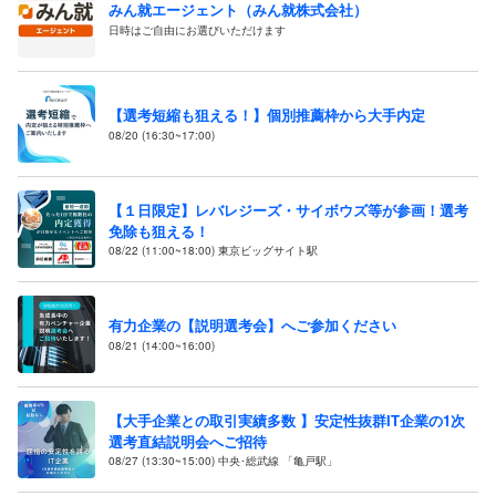
みん就エージェント（みん就株式会社）
日時はご自由にお選びいただけます
【選考短縮も狙える！】個別推薦枠から大手内定
08/20 (16:30~17:00)
【１日限定】レバレジーズ・サイボウズ等が参画！選考
免除も狙える！
08/22 (11:00~18:00) 東京ビッグサイト駅
有力企業の【説明選考会】へご参加ください
08/21 (14:00~16:00)
【大手企業との取引実績多数 】安定性抜群IT企業の1次
選考直結説明会へご招待
08/27 (13:30~15:00) 中央･総武線 「亀戸駅」