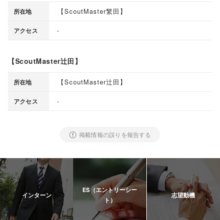
【
ScoutMaster繁田
】
所在地
-
アクセス
【ScoutMaster辻田】
【
ScoutMaster辻田
】
所在地
-
アクセス
掲載情報の誤りを報告する
ES（エントリーシー
インターン
志望動機
ト）