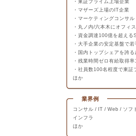
・東証プライム上場企業
・マザーズ上場のIT企業
・マーケティングコンサル
・丸ノ内/六本木にオフィ
・資金調達100億を超える
・大手企業の安定基盤で若
・国内トップシェアを誇る
・残業時間ゼロ有給取得率
・社員数100名程度で東
ほか
業界例
コンサル / IT / Web / ソ
インフラ
ほか