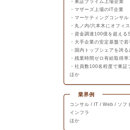
・東証プライム上場企業
・マザーズ上場のIT企業
・マーケティングコンサル
・丸ノ内/六本木にオフィ
・資金調達100億を超える
・大手企業の安定基盤で若
・国内トップシェアを誇る
・残業時間ゼロ有給取得率
・社員数100名程度で東
ほか
業界例
コンサル / IT / Web / ソ
インフラ
ほか