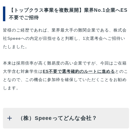
【トップクラス事業を複数展開】業界No.1企業へES
不要でご招待
皆様
のご経歴であれば、業界最大手の難関企業である、株式会
社Speeeへの内定が目指せると判断し、1次選考会へご招待い
たしました。
本来は採用倍率が高く難易度の高い企業ですが、今回は
ご在籍
大学
含む対象学生は
ES不要で選考確約のルートに進める
とのこ
となので、この機会に参加枠を確保していただくことをお勧め
します。
（株）Speeeってどんな会社？