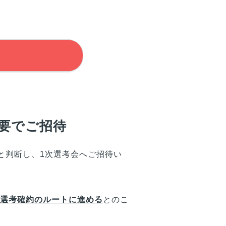
不要でご招待
と判断し、1次選考会へご招待い
で選考確約のルートに進める
とのこ