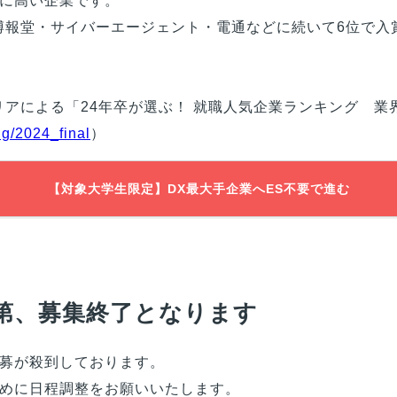
に高い企業です。
博報堂・サイバーエージェント・電通などに続いて6位で入
リアによる「24年卒が選ぶ！ 就職人気企業ランキング 業
ng/2024_final
）
【対象大学生限定】DX最大手企業へES不要で進む
第、募集終了となります
募が殺到しております。
めに日程調整をお願いいたします。