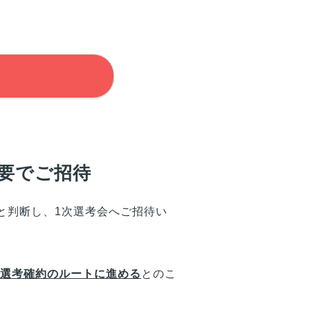
不要でご招待
と判断し、1次選考会へご招待い
で選考確約のルートに進める
とのこ