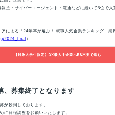
に高い企業です。
博報堂・サイバーエージェント・電通などに続いて6位で入
リアによる「24年卒が選ぶ！ 就職人気企業ランキング 業
ng/2024_final
）
【対象大学生限定】DX最大手企業へES不要で進む
第、募集終了となります
募が殺到しております。
めに日程調整をお願いいたします。