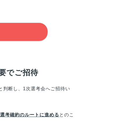
不要でご招待
と判断し、1次選考会へご招待い
で選考確約のルートに進める
とのこ