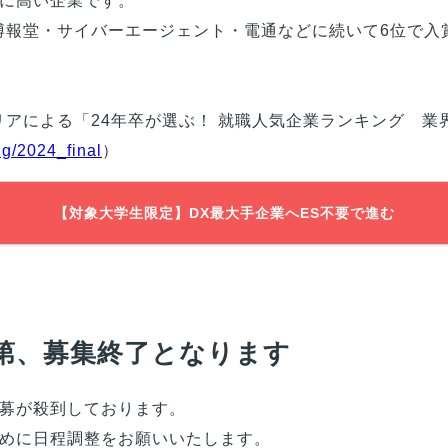
に高い企業です。
博報堂・サイバーエージェント・電通などに続いて6位で入
リアによる「24年卒が選ぶ！ 就職人気企業ランキング 業
ng/2024_final
）
【対象大学生限定】DX最大手企業へES不要で進む
第、募集終了となります
募が殺到しております。
めに日程調整をお願いいたします。