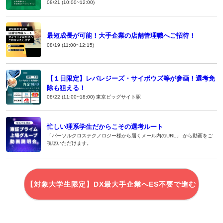
08/21 (10:00~12:00)
最短成長が可能！大手企業の店舗管理職へご招待！
08/19 (11:00~12:15)
【１日限定】レバレジーズ・サイボウズ等が参画！選考免
除も狙える！
08/22 (11:00~18:00) 東京ビッグサイト駅
忙しい理系学生だからこその選考ルート
「パーソルクロステクノロジー様から届くメール内のURL」 から動画をご
視聴いただけます。
【対象大学生限定】DX最大手企業へES不要で進む