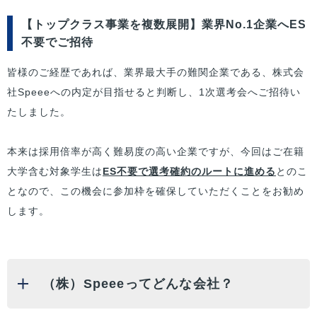
【トップクラス事業を複数展開】業界No.1企業へES
不要でご招待
皆様
のご経歴であれば、業界最大手の難関企業である、株式会
社Speeeへの内定が目指せると判断し、1次選考会へご招待い
たしました。
本来は採用倍率が高く難易度の高い企業ですが、今回は
ご在籍
大学
含む対象学生は
ES不要で選考確約のルートに進める
とのこ
となので、この機会に参加枠を確保していただくことをお勧め
します。
（株）Speeeってどんな会社？