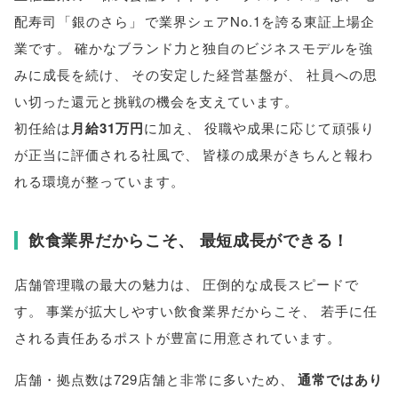
配寿司
「
銀のさら
」
で業界シェアNo.1を誇る東証上場企
業です
。
確かなブランド力と独自のビジネスモデルを強
みに成長を続け
、
その安定した経営基盤が
、
社員への思
い切った還元と挑戦の機会を支えています
。
初任給は
月給31万円
に加え
、
役職や成果に応じて頑張り
が正当に評価される社風で
、
皆様
の成果がきちんと報わ
れる環境が整っています
。
飲食業界だからこそ
、
最短成長ができる！
店舗管理職の最大の魅力は
、
圧倒的な成長スピードで
す
。
事業が拡大しやすい飲食業界だからこそ
、
若手に任
される責任あるポストが豊富に用意されています
。
店舗・拠点数は729店舗と非常に多いため
、
通常ではあり