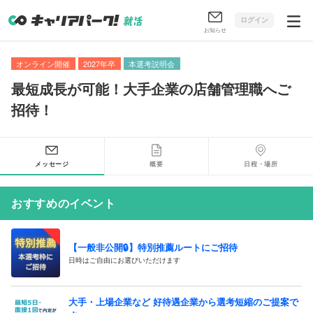
ログイン
お知らせ
オンライン開催
2027年卒
本選考説明会
最短成長が可能！大手企業の店舗管理職へご
招待！
メッセージ
概要
日程・場所
おすすめのイベント
【一般非公開🔒️】特別推薦ルートにご招待
日時はご自由にお選びいただけます
大手・上場企業など 好待遇企業から選考短縮のご提案で