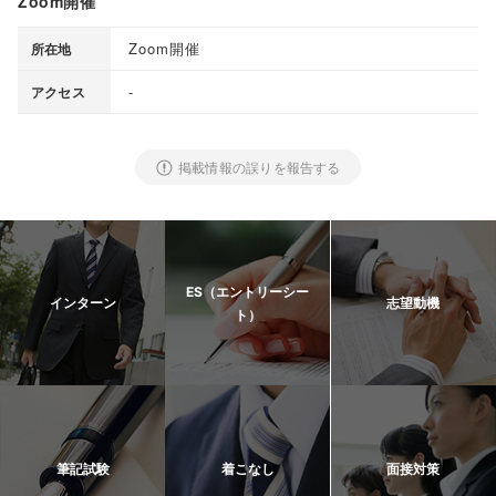
Zoom開催
Zoom開催
所在地
-
アクセス
掲載情報の誤りを報告する
ES（エントリーシー
インターン
志望動機
ト）
筆記試験
着こなし
面接対策