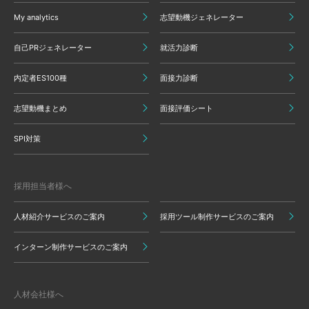
My analytics
志望動機ジェネレーター
自己PRジェネレーター
就活力診断
内定者ES100種
面接力診断
志望動機まとめ
面接評価シート
SPI対策
採用担当者様へ
人材紹介サービスのご案内
採用ツール制作サービスのご案内
インターン制作サービスのご案内
人材会社様へ