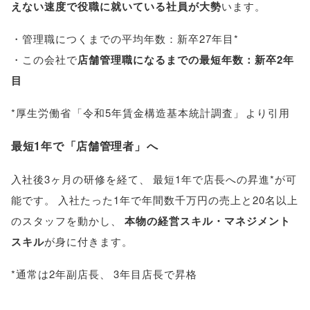
えない速度で役職に就いている社員が大勢
います
。
・管理職につくまでの平均年数：新卒27年目*
・この会社で
店舗管理職になるまでの最短年数：新卒2年
目
*厚生労働省
「
令和5年賃金構造基本統計調査
」
より引用
最短1年で
「
店舗管理者
」
へ
入社後3ヶ月の研修を経て
、
最短1年で店長への昇進*が可
能です
。
入社たった1年で年間数千万円の売上と20名以上
のスタッフを動かし
、
本物の経営スキル・マネジメント
スキル
が身に付きます
。
*通常は2年副店長
、
3年目店長で昇格