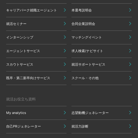
キャリアパーク就職エージェント
本選考説明会
就活セミナー
合同企業説明会
インターンシップ
マッチングイベント
エージェントサービス
求人検索/ナビサイト
スカウトサービス
就活サポートサービス
既卒・第二新卒向けサービス
スクール・その他
就活お役立ち資料
My analytics
志望動機ジェネレーター
自己PRジェネレーター
就活力診断