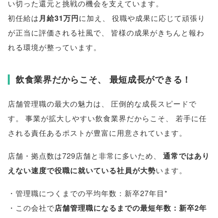
い切った還元と挑戦の機会を支えています
。
初任給は
月給31万円
に加え
、
役職や成果に応じて頑張り
が正当に評価される社風で
、
皆様
の成果がきちんと報わ
れる環境が整っています
。
飲食業界だからこそ
、
最短成長ができる！
店舗管理職の最大の魅力は
、
圧倒的な成長スピードで
す
。
事業が拡大しやすい飲食業界だからこそ
、
若手に任
される責任あるポストが豊富に用意されています
。
店舗・拠点数は729店舗と非常に多いため
、
通常ではあり
えない速度で役職に就いている社員が大勢
います
。
・管理職につくまでの平均年数：新卒27年目*
・この会社で
店舗管理職になるまでの最短年数：新卒2年