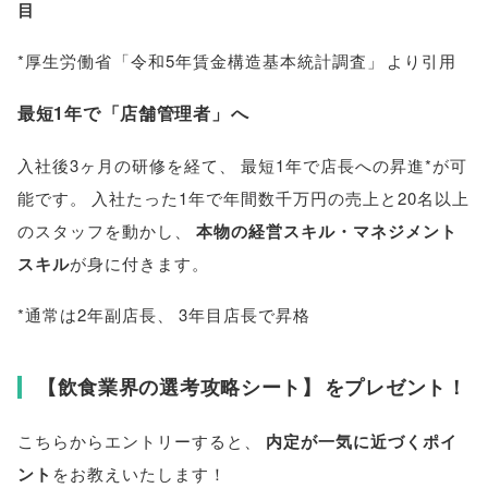
目
*厚生労働省
「
令和5年賃金構造基本統計調査
」
より引用
最短1年で
「
店舗管理者
」
へ
入社後3ヶ月の研修を経て
、
最短1年で店長への昇進*が可
能です
。
入社たった1年で年間数千万円の売上と20名以上
のスタッフを動かし
、
本物の経営スキル・マネジメント
スキル
が身に付きます
。
*通常は2年副店長
、
3年目店長で昇格
【
飲食業界の選考攻略シート
】
をプレゼント！
こちらからエントリーすると
、
内定が一気に近づくポイ
ント
をお教えいたします！