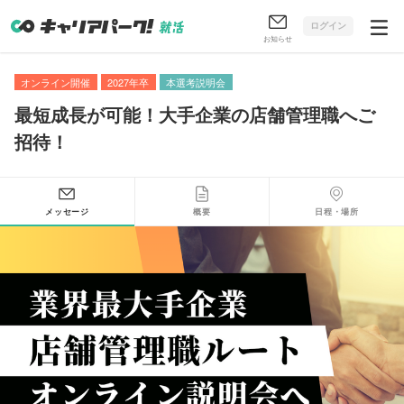
ログイン
お知らせ
オンライン開催
2027年卒
本選考説明会
最短成長が可能！大手企業の店舗管理職へご
招待！
メッセージ
概要
日程・場所