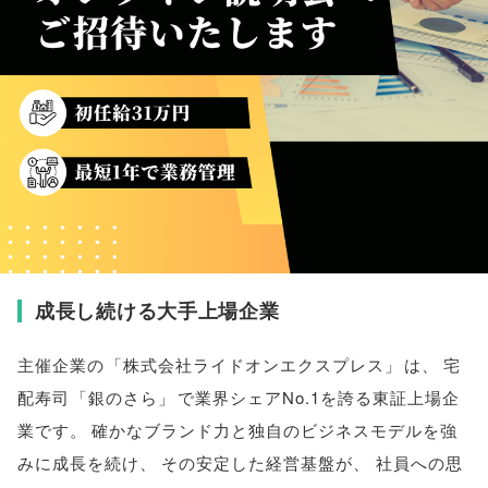
成長し続ける大手上場企業
主催企業の
「
株式会社ライドオンエクスプレス
」
は
、
宅
配寿司
「
銀のさら
」
で業界シェアNo.1を誇る東証上場企
業です
。
確かなブランド力と独自のビジネスモデルを強
みに成長を続け
、
その安定した経営基盤が
、
社員への思