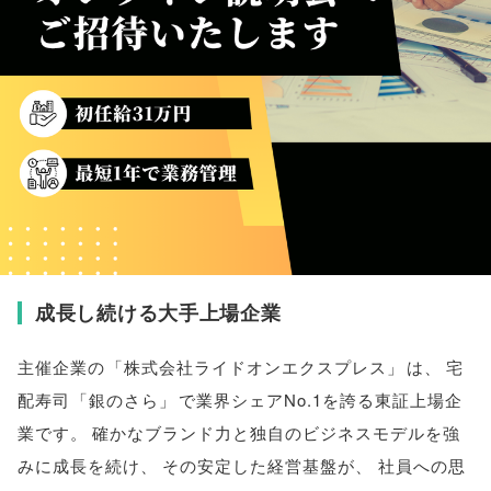
成長し続ける大手上場企業
主催企業の
「
株式会社ライドオンエクスプレス
」
は
、
宅
配寿司
「
銀のさら
」
で業界シェアNo.1を誇る東証上場企
業です
。
確かなブランド力と独自のビジネスモデルを強
みに成長を続け
、
その安定した経営基盤が
、
社員への思