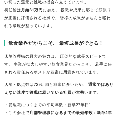
い切った還元と挑戦の機会を支えています
。
初任給は
月給31万円
に加え
、
役職や成果に応じて頑張り
が正当に評価される社風で
、
皆様
の成果がきちんと報わ
れる環境が整っています
。
飲食業界だからこそ
、
最短成長ができる！
店舗管理職の最大の魅力は
、
圧倒的な成長スピードで
す
。
事業が拡大しやすい飲食業界だからこそ
、
若手に任
される責任あるポストが豊富に用意されています
。
店舗・拠点数は729店舗と非常に多いため
、
通常ではあり
えない速度で役職に就いている社員が大勢
います
。
・管理職につくまでの平均年数：新卒27年目*
・この会社で
店舗管理職になるまでの最短年数：新卒2年