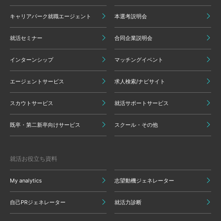
キャリアパーク就職エージェント
本選考説明会
就活セミナー
合同企業説明会
インターンシップ
マッチングイベント
エージェントサービス
求人検索/ナビサイト
スカウトサービス
就活サポートサービス
既卒・第二新卒向けサービス
スクール・その他
就活お役立ち資料
My analytics
志望動機ジェネレーター
自己PRジェネレーター
就活力診断