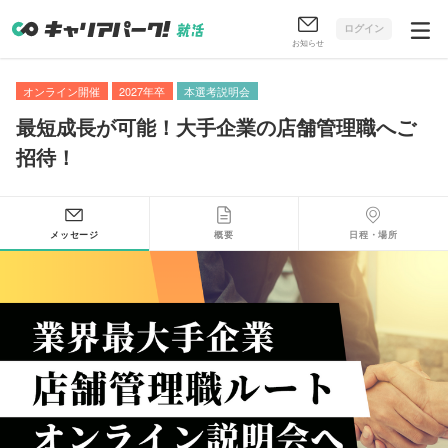
ログイン
お知らせ
オンライン開催
2027年卒
本選考説明会
最短成長が可能！大手企業の店舗管理職へご
招待！
メッセージ
概要
日程・場所