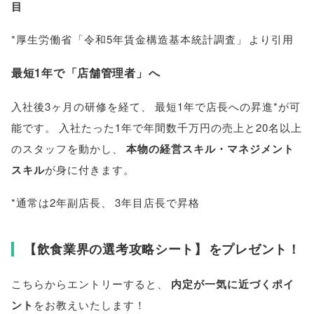
目
*厚生労働省
「
令和5年賃金構造基本統計調査
」
より引用
最短1年で
「
店舗管理者
」
へ
入社後3ヶ月の研修を経て
、
最短1年で店長への昇進*が可
能です
。
入社たった1年で年間数千万円の売上と20名以上
のスタッフを動かし
、
本物の経営スキル・マネジメント
スキル
が身に付きます
。
*通常は2年副店長
、
3年目店長で昇格
【
飲食業界の選考攻略シート
】
をプレゼント！
こちらからエントリーすると
、
内定が一気に近づくポイ
ント
をお教えいたします！