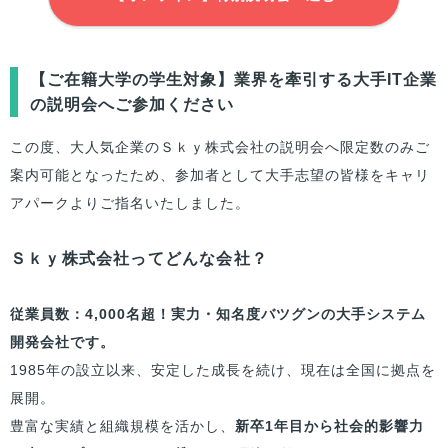
【
ご在籍大学
の学生対象】業界を牽引する大手IT企業
の説明会へご参加ください
この度、大人気企業のＳｋｙ株式会社の説明会へ限定数のみご
案内可能となったため、参加者として大手志望の
皆様
をキャリ
アパークよりご指名いたしました。
Ｓｋｙ株式会社ってどんな会社？
従業員数：4,000名超！実力・知名度バツグンの大手システム
開発会社です。
1985年の設立以来、安定した成長を続け、現在は全国に拠点を
展開。
豊富な実績と組織規模を活かし、
新卒1年目から社会的影響力