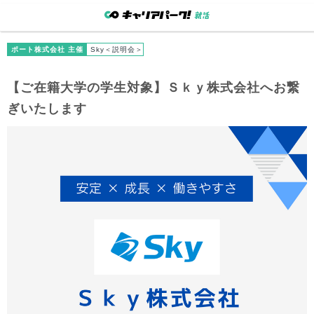
ポート株式会社 主催
Sky＜説明会＞
【
ご在籍大学
の学生対象】Ｓｋｙ株式会社へお繋
ぎいたします