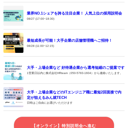
業界NO.1シェアを誇る注目企業！ 人気上位の採用説明会
08/27 (17:00~18:30)
最短成長が可能！大手企業の店舗管理職へご招待！
08/28 (11:00~12:15)
大手・上場企業など 好待遇企業から選考短縮のご提案です
1営業日以内に株式会社HRteam（050-5783-1604）から連絡いたします。
大手・上場企業などのITエンジニア職に最短2回面接で内
定が狙えるみん就TECH
日時はご自由にお選びいただけます
【オンライン】特別説明会へ進む