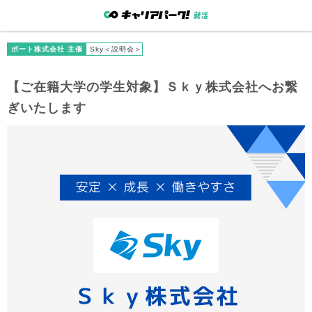
ポート株式会社 主催
Sky＜説明会＞
【
ご在籍大学
の学生対象】Ｓｋｙ株式会社へお繋
ぎいたします