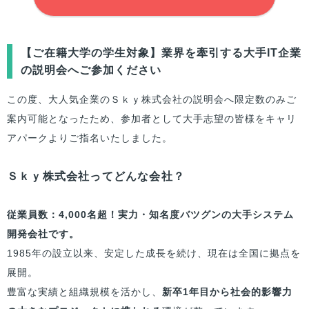
【
ご在籍大学
の学生対象】業界を牽引する大手IT企業
の説明会へご参加ください
この度、大人気企業のＳｋｙ株式会社の説明会へ限定数のみご
案内可能となったため、参加者として大手志望の
皆様
をキャリ
アパークよりご指名いたしました。
Ｓｋｙ株式会社ってどんな会社？
従業員数：4,000名超！実力・知名度バツグンの大手システム
開発会社です。
1985年の設立以来、安定した成長を続け、現在は全国に拠点を
展開。
豊富な実績と組織規模を活かし、
新卒1年目から社会的影響力