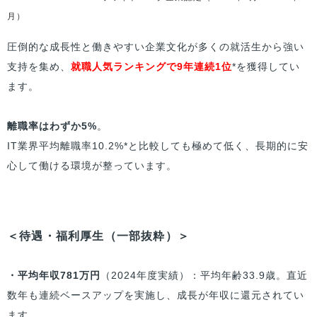
月）
圧倒的な成長性と働きやすい企業文化が多くの就活生から強い
支持を集め、
就職人気ランキングで9年連続1位
*を獲得してい
ます。
離職率はわずか5%
。
IT業界平均離職率10.2%*と比較しても極めて低く、長期的に安
心して働ける環境が整っています。
＜待遇・福利厚生（一部抜粋）＞
・平均年収781万円
（2024年度実績）：平均年齢33.9歳。直近
数年も連続ベースアップを実施し、成長が年収に還元されてい
ます。