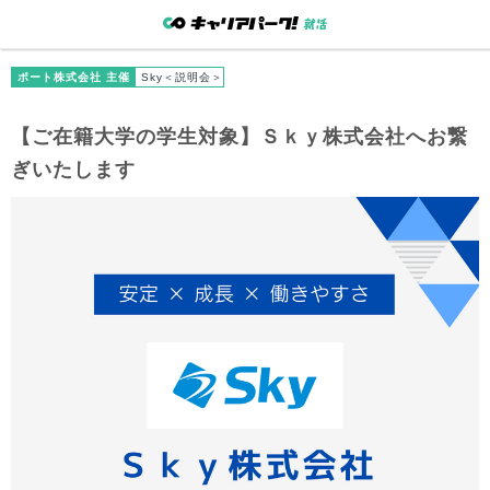
ポート株式会社 主催
Sky＜説明会＞
【
ご在籍大学
の学生対象】Ｓｋｙ株式会社へお繋
ぎいたします