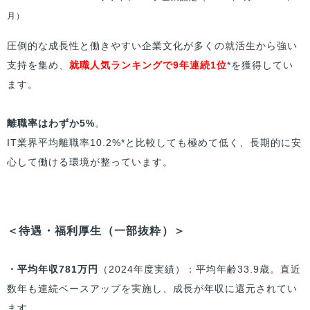
月）
圧倒的な成長性と働きやすい企業文化が多くの就活生から強い
支持を集め、
就職人気ランキングで9年連続1位
*を獲得してい
ます。
離職率はわずか5%
。
IT業界平均離職率10.2%*と比較しても極めて低く、長期的に安
心して働ける環境が整っています。
＜待遇・福利厚生（一部抜粋）＞
・平均年収781万円
（2024年度実績）：平均年齢33.9歳。直近
数年も連続ベースアップを実施し、成長が年収に還元されてい
ます。