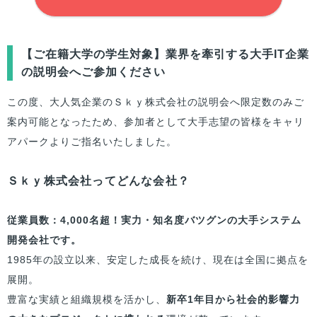
【
ご在籍大学
の学生対象】業界を牽引する大手IT企業
の説明会へご参加ください
この度、大人気企業のＳｋｙ株式会社の説明会へ限定数のみご
案内可能となったため、参加者として大手志望の
皆様
をキャリ
アパークよりご指名いたしました。
Ｓｋｙ株式会社ってどんな会社？
従業員数：4,000名超！実力・知名度バツグンの大手システム
開発会社です。
1985年の設立以来、安定した成長を続け、現在は全国に拠点を
展開。
豊富な実績と組織規模を活かし、
新卒1年目から社会的影響力