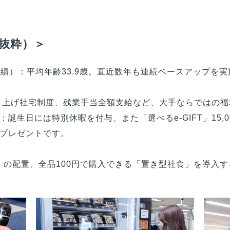
抜粋）＞
度実績）：平均年齢33.9歳。直近数年も連続ベースアップを
り上げ社宅制度、残業手当全額支給など、大手ならではの福
：誕生日には特別休暇を付与、また「選べるe-GIFT」15
プレゼントです。
T」の配置、全品100円で購入できる「置き型社食」を導入