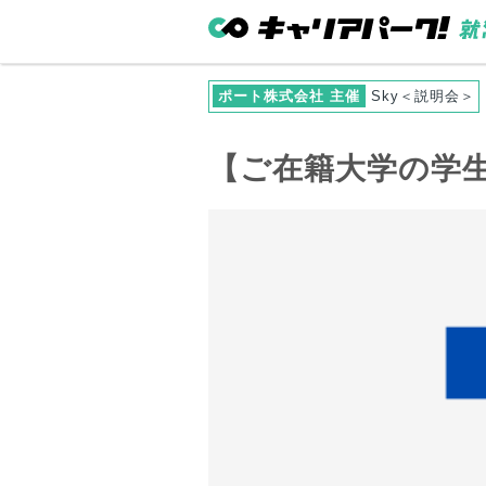
ポート株式会社 主催
Sky＜説明会＞
【
ご在籍大学
の学