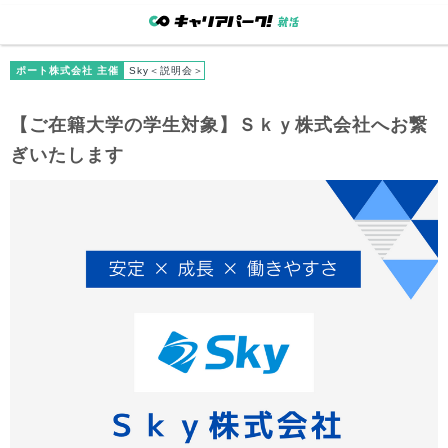
ポート株式会社 主催
Sky＜説明会＞
【
ご在籍大学
の学生対象】Ｓｋｙ株式会社へお繋
ぎいたします