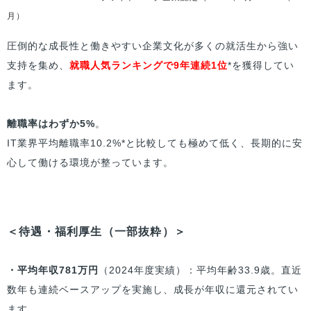
月）
圧倒的な成長性と働きやすい企業文化が多くの就活生から強い
支持を集め、
就職人気ランキングで9年連続1位
*を獲得してい
ます。
離職率はわずか5%
。
IT業界平均離職率10.2%*と比較しても極めて低く、長期的に安
心して働ける環境が整っています。
＜待遇・福利厚生（一部抜粋）＞
・平均年収781万円
（2024年度実績）：平均年齢33.9歳。直近
数年も連続ベースアップを実施し、成長が年収に還元されてい
ます。