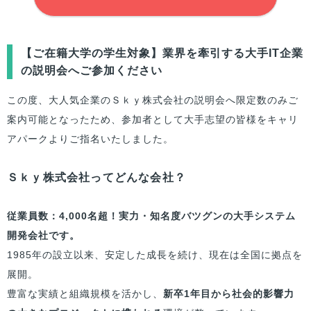
【
ご在籍大学
の学生対象】業界を牽引する大手IT企業
の説明会へご参加ください
この度、大人気企業のＳｋｙ株式会社の説明会へ限定数のみご
案内可能となったため、参加者として大手志望の
皆様
をキャリ
アパークよりご指名いたしました。
Ｓｋｙ株式会社ってどんな会社？
従業員数：4,000名超！実力・知名度バツグンの大手システム
開発会社です。
1985年の設立以来、安定した成長を続け、現在は全国に拠点を
展開。
豊富な実績と組織規模を活かし、
新卒1年目から社会的影響力