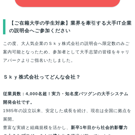
【
ご在籍大学
の学生対象】業界を牽引する大手IT企業
の説明会へご参加ください
この度、大人気企業のＳｋｙ株式会社の説明会へ限定数のみご
案内可能となったため、参加者として大手志望の
皆様
をキャリ
アパークよりご指名いたしました。
Ｓｋｙ株式会社ってどんな会社？
従業員数：4,000名超！実力・知名度バツグンの大手システム
開発会社です。
1985年の設立以来、安定した成長を続け、現在は全国に拠点を
展開。
豊富な実績と組織規模を活かし、
新卒1年目から社会的影響力