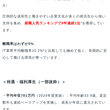
月）
圧倒的な成長性と働きやすい企業文化が多くの就活生から強い
支持を集め、
就職人気ランキングで9年連続1位
*を獲得してい
ます。
離職率はわずか5%
。
IT業界平均離職率10.2%*と比較しても極めて低く、長期的に安
心して働ける環境が整っています。
＜待遇・福利厚生（一部抜粋）＞
・平均年収781万円
（2024年度実績）：平均年齢33.9歳。直近
数年も連続ベースアップを実施し、成長が年収に還元されてい
ます。