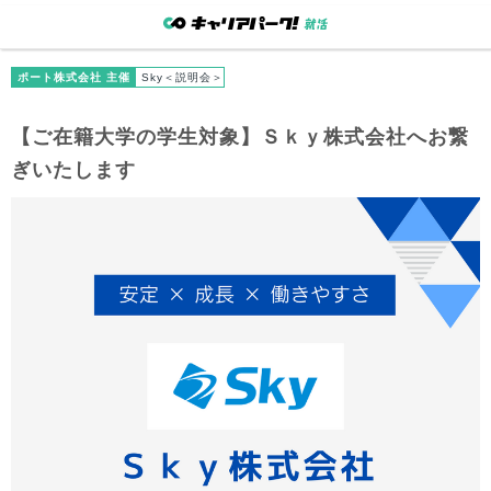
ポート株式会社 主催
Sky＜説明会＞
【
ご在籍大学
の学生対象】Ｓｋｙ株式会社へお繋
ぎいたします