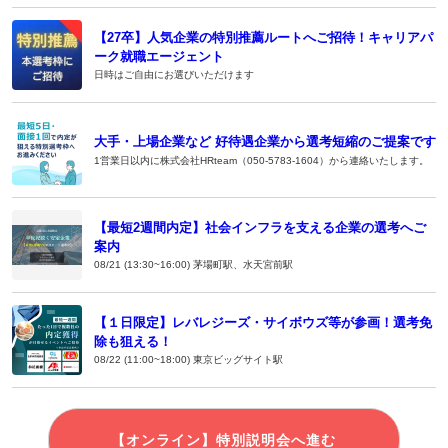
【27卒】人気企業の特別推薦ルートへご招待！キャリアパ
ーク就職エージェント
日時はご自由にお選びいただけます
大手・上場企業など 好待遇企業から選考短縮のご提案です
1営業日以内に株式会社HRteam（050-5783-1604）から連絡いたします。
【最短2週間内定】社会インフラを支える企業の選考へご
案内
08/21 (13:30~16:00) 茅場町駅、水天宮前駅
【１日限定】レバレジーズ・サイボウズ等が参画！選考免
除も狙える！
08/22 (11:00~18:00) 東京ビッグサイト駅
【オンライン】特別説明会へ進む