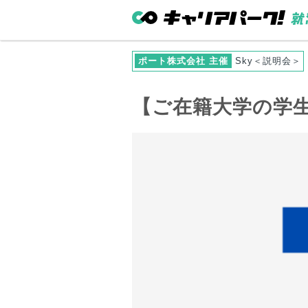
ポート株式会社 主催
Sky＜説明会＞
【
ご在籍大学
の学