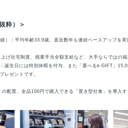
抜粋）＞
度実績）：平均年齢33.9歳。直近数年も連続ベースアップを
り上げ社宅制度、残業手当全額支給など、大手ならではの福
：誕生日には特別休暇を付与、また「選べるe-GIFT」15
プレゼントです。
T」の配置、全品100円で購入できる「置き型社食」を導入