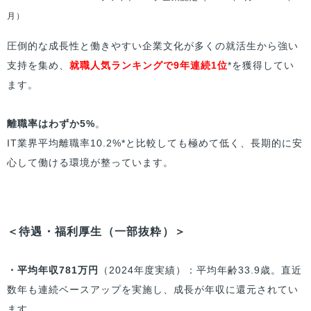
月）
圧倒的な成長性と働きやすい企業文化が多くの就活生から強い
支持を集め、
就職人気ランキングで9年連続1位
*を獲得してい
ます。
離職率はわずか5%
。
IT業界平均離職率10.2%*と比較しても極めて低く、長期的に安
心して働ける環境が整っています。
＜待遇・福利厚生（一部抜粋）＞
・平均年収781万円
（2024年度実績）：平均年齢33.9歳。直近
数年も連続ベースアップを実施し、成長が年収に還元されてい
ます。