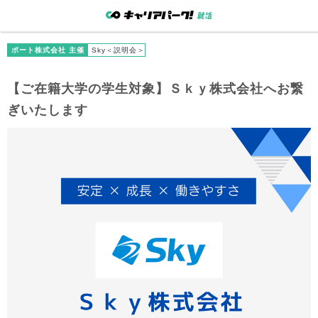
ポート株式会社 主催
Sky＜説明会＞
【
ご在籍大学
の学生対象】Ｓｋｙ株式会社へお繋
ぎいたします