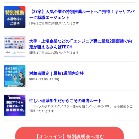
【27卒】人気企業の特別推薦ルートへご招待！キャリアパ
ーク就職エージェント
日時はご自由にお選びいただけます
大手・上場企業などのITエンジニア職に最短2回面接で内
定が狙えるみん就TECH
日時はご自由にお選びいただけます
対象者限定｜最短1週間内定枠
08/07 (13:00~13:30)
忙しい理系学生だからこその選考ルート
「パーソルクロステクノロジー様から届くメール内のURL」 から動画をご
視聴いただけます。
【オンライン】特別説明会へ進む