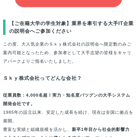
【
ご在籍大学
の学生対象】業界を牽引する大手IT企業
の説明会へご参加ください
この度、大人気企業のＳｋｙ株式会社の説明会へ限定数のみご
案内可能となったため、参加者として大手志望の
皆様
をキャリ
アパークよりご指名いたしました。
Ｓｋｙ株式会社ってどんな会社？
従業員数：4,000名超！実力・知名度バツグンの大手システム
開発会社です。
1985年の設立以来、安定した成長を続け、現在は全国に拠点を
展開。
豊富な実績と組織規模を活かし、
新卒1年目から社会的影響力