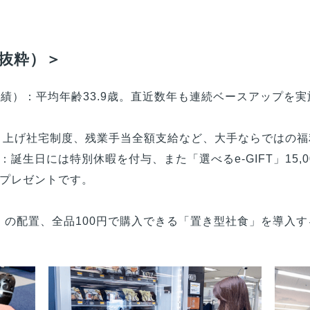
抜粋）＞
度実績）：平均年齢33.9歳。直近数年も連続ベースアップを
り上げ社宅制度、残業手当全額支給など、大手ならではの福
：誕生日には特別休暇を付与、また「選べるe-GIFT」15
プレゼントです。
T」の配置、全品100円で購入できる「置き型社食」を導入