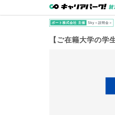
ポート株式会社 主催
Sky＜説明会＞
【
ご在籍大学
の学