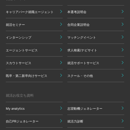
キャリアパーク就職エージェント
本選考説明会
就活セミナー
合同企業説明会
インターンシップ
マッチングイベント
エージェントサービス
求人検索/ナビサイト
スカウトサービス
就活サポートサービス
既卒・第二新卒向けサービス
スクール・その他
就活お役立ち資料
My analytics
志望動機ジェネレーター
自己PRジェネレーター
就活力診断