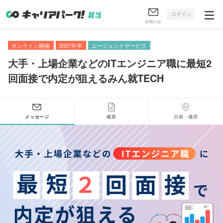
ログイン
お知らせ
オンライン開催
2027年卒
エージェントサービス
大手・上場企業などのITエンジニア職に最短2
回面接で内定が狙えるみん就TECH
メッセージ
概要
日程・場所