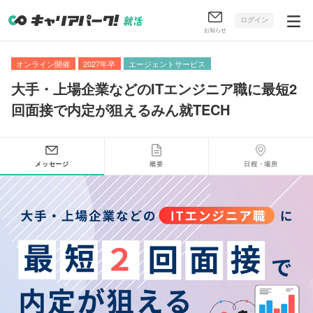
ログイン
お知らせ
オンライン開催
2027年卒
エージェントサービス
大手・上場企業などのITエンジニア職に最短2
回面接で内定が狙えるみん就TECH
メッセージ
概要
日程・場所