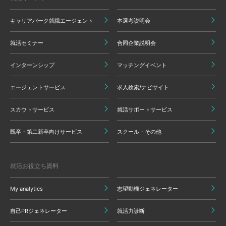
キャリアパーク就職エージェント
本選考説明会
就活セミナー
合同企業説明会
インターンシップ
マッチングイベント
エージェントサービス
求人検索/ナビサイト
スカウトサービス
就活サポートサービス
既卒・第二新卒向けサービス
スクール・その他
就活お役立ち資料
My analytics
志望動機ジェネレーター
自己PRジェネレーター
就活力診断