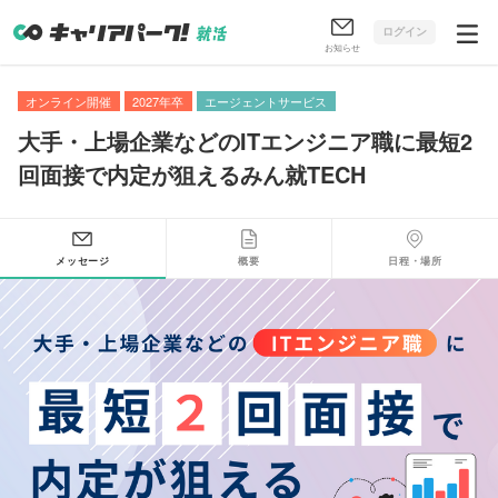
ログイン
お知らせ
オンライン開催
2027年卒
エージェントサービス
大手・上場企業などのITエンジニア職に最短2
回面接で内定が狙えるみん就TECH
メッセージ
概要
日程・場所