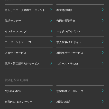
キャリアパーク就職エージェント
本選考説明会
就活セミナー
合同企業説明会
インターンシップ
マッチングイベント
エージェントサービス
求人検索/ナビサイト
スカウトサービス
就活サポートサービス
既卒・第二新卒向けサービス
スクール・その他
就活お役立ち資料
My analytics
志望動機ジェネレーター
自己PRジェネレーター
就活力診断