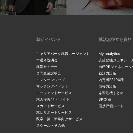
就活イベント
就活お役立ち資料
キャリアパーク就職エージェント
My analytics
本選考説明会
志望動機ジェネレー
就活セミナー
自己PRジェネレータ
合同企業説明会
就活力診断
インターンシップ
内定者ES100種
マッチングイベント
面接力診断
エージェントサービス
志望動機まとめ
求人検索/ナビサイト
SPI対策
スカウトサービス
面接評価シート
就活サポートサービス
既卒・第二新卒向けサービス
スクール・その他