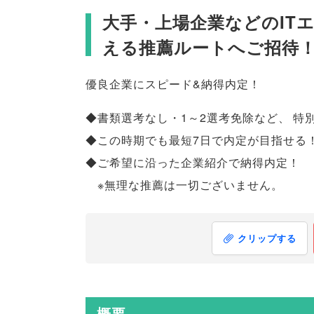
大手・上場企業などのIT
える推薦ルートへご招待
優良企業にスピード&納得内定！
◆書類選考なし・1～2選考免除など
、
特
◆この時期でも最短7日で内定が目指せる
◆ご希望に沿った企業紹介で納得内定！
※無理な推薦は一切ございません
。
クリップする
概要