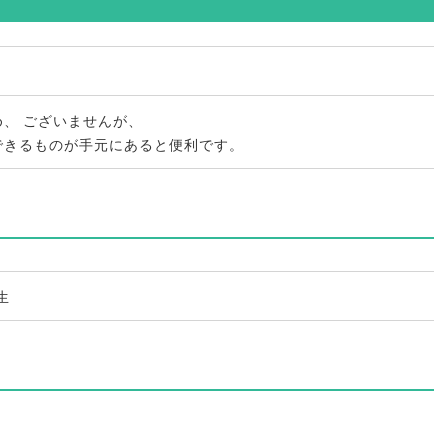
め
、
ございませんが
、
できるものが手元にあると便利です
。
生