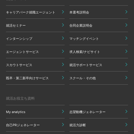
キャリアパーク就職エージェント
本選考説明会
就活セミナー
合同企業説明会
インターンシップ
マッチングイベント
エージェントサービス
求人検索/ナビサイト
スカウトサービス
就活サポートサービス
既卒・第二新卒向けサービス
スクール・その他
就活お役立ち資料
My analytics
志望動機ジェネレーター
自己PRジェネレーター
就活力診断