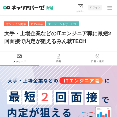
ログイン
お知らせ
オンライン開催
2027年卒
エージェントサービス
大手・上場企業などのITエンジニア職に最短2
回面接で内定が狙えるみん就TECH
メッセージ
概要
日程・場所